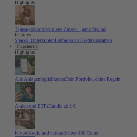
Highlights
Tagesgeldkonto
Verdiene Zinsen – ganz flexibel
Features
Spaces–Unterkonten
Leitfaden zu Kreditzinssätzen
Investieren
Highlights
Alle Anlagemöglichkeiten
Dein Portfolio, deine Regeln
Aktien und ETFs
Handle ab 1 €
Krypto
Kaufe und verkaufe über 400 Coins