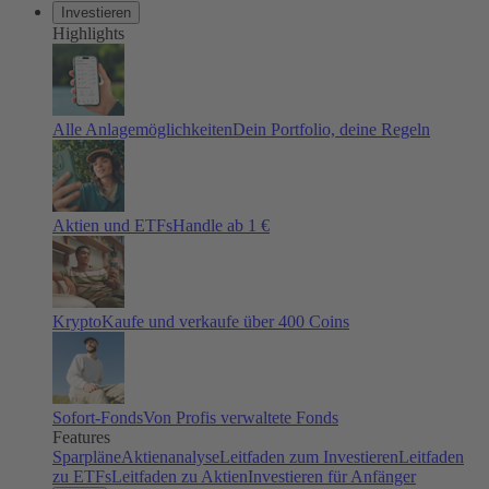
Investieren
Highlights
Alle Anlagemöglichkeiten
Dein Portfolio, deine Regeln
Aktien und ETFs
Handle ab 1 €
Krypto
Kaufe und verkaufe über 400 Coins
Sofort-Fonds
Von Profis verwaltete Fonds
Features
Sparpläne
Aktienanalyse
Leitfaden zum Investieren
Leitfaden
zu ETFs
Leitfaden zu Aktien
Investieren für Anfänger