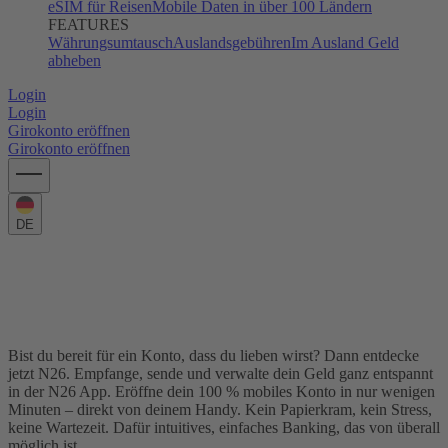
eSIM für Reisen
Mobile Daten in über 100 Ländern
FEATURES
Währungsumtausch
Auslandsgebühren
Im Ausland Geld
abheben
Login
Login
Girokonto eröffnen
Girokonto eröffnen
DE
Das Girokonto, dem mehr als 8 Millionen Kunden vertrauen
Eröffne ein Konto online in nur wenigen
Minuten
Bist du bereit für ein Konto, dass du lieben wirst? Dann entdecke
jetzt N26. Empfange, sende und verwalte dein Geld ganz entspannt
in der N26 App. Eröffne dein 100 % mobiles Konto in nur wenigen
Minuten – direkt von deinem Handy. Kein Papierkram, kein Stress,
keine Wartezeit. Dafür intuitives, einfaches Banking, das von überall
möglich ist.