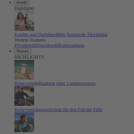
Kredit
Highlights
Kredite und Darlehen
Mehr finanzielle Flexibilität
Weitere Features
Privatkredit
Dispokredit
Ratenzahlung
Reisen
HIGHLIGHTS
Reisevorteile
Banking ohne Landesgrenzen
Reiseversicherung
Schutz für den Fall der Fälle