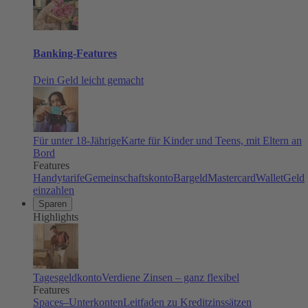
Banking-Features
Dein Geld leicht gemacht
Für unter 18-Jährige
Karte für Kinder und Teens, mit Eltern an
Bord
Features
Handytarife
Gemeinschaftskonto
Bargeld
Mastercard
Wallet
Geld
einzahlen
Sparen
Highlights
Tagesgeldkonto
Verdiene Zinsen – ganz flexibel
Features
Spaces–Unterkonten
Leitfaden zu Kreditzinssätzen