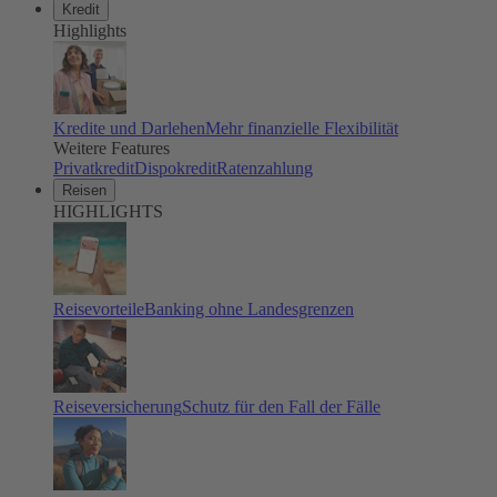
Kredit
Highlights
Kredite und Darlehen
Mehr finanzielle Flexibilität
Weitere Features
Privatkredit
Dispokredit
Ratenzahlung
Reisen
HIGHLIGHTS
Reisevorteile
Banking ohne Landesgrenzen
Reiseversicherung
Schutz für den Fall der Fälle