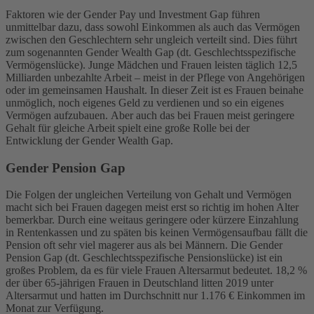
Faktoren wie der Gender Pay und Investment Gap führen
unmittelbar dazu, dass sowohl Einkommen als auch das Vermögen
zwischen den Geschlechtern sehr ungleich verteilt sind. Dies führt
zum sogenannten Gender Wealth Gap (dt. Geschlechtsspezifische
Vermögenslücke). Junge Mädchen und Frauen leisten täglich 12,5
Milliarden unbezahlte Arbeit – meist in der Pflege von Angehörigen
oder im gemeinsamen Haushalt. In dieser Zeit ist es Frauen beinahe
unmöglich, noch eigenes Geld zu verdienen und so ein eigenes
Vermögen aufzubauen.
Aber auch das bei Frauen meist geringere
Gehalt für gleiche Arbeit spielt eine große Rolle bei der
Entwicklung der Gender Wealth Gap.
Gender Pension Gap
Die Folgen der ungleichen Verteilung von Gehalt und Vermögen
macht sich bei Frauen dagegen meist erst so richtig im hohen Alter
bemerkbar. Durch eine weitaus geringere oder kürzere Einzahlung
in Rentenkassen und zu späten bis keinen Vermögensaufbau fällt die
Pension oft sehr viel magerer aus als bei Männern. Die Gender
Pension Gap (dt. Geschlechtsspezifische Pensionslücke) ist ein
großes Problem, da es für viele Frauen Altersarmut bedeutet. 18,2 %
der über 65-jährigen Frauen in Deutschland litten 2019 unter
Altersarmut und hatten im Durchschnitt nur 1.176 € Einkommen im
Monat zur Verfügung.