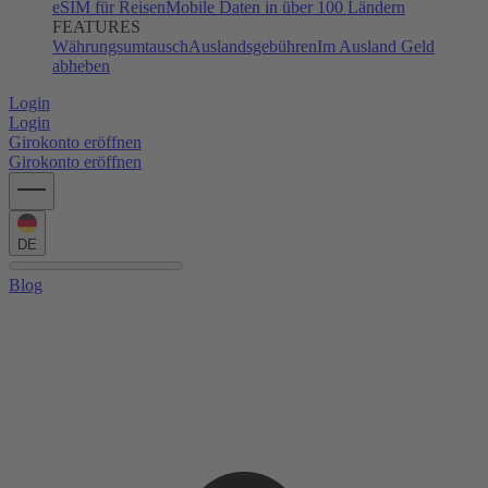
eSIM für Reisen
Mobile Daten in über 100 Ländern
FEATURES
Währungsumtausch
Auslandsgebühren
Im Ausland Geld
abheben
Login
Login
Girokonto eröffnen
Girokonto eröffnen
DE
Blog