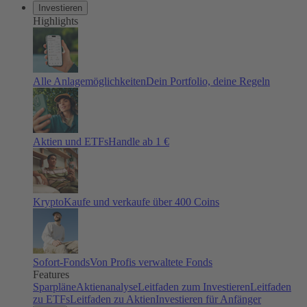
Investieren
Highlights
Alle Anlagemöglichkeiten
Dein Portfolio, deine Regeln
Aktien und ETFs
Handle ab 1 €
Krypto
Kaufe und verkaufe über 400 Coins
Sofort-Fonds
Von Profis verwaltete Fonds
Features
Sparpläne
Aktienanalyse
Leitfaden zum Investieren
Leitfaden
zu ETFs
Leitfaden zu Aktien
Investieren für Anfänger