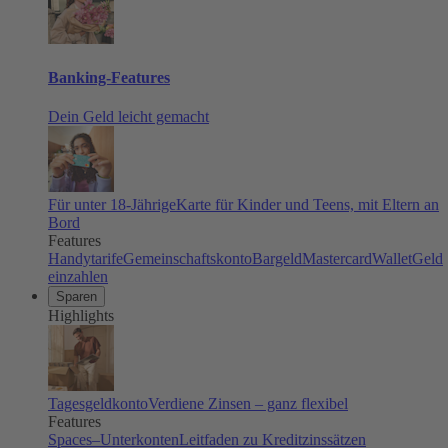
Banking-Features
Dein Geld leicht gemacht
Für unter 18-Jährige
Karte für Kinder und Teens, mit Eltern an
Bord
Features
Handytarife
Gemeinschaftskonto
Bargeld
Mastercard
Wallet
Geld
einzahlen
Sparen
Highlights
Tagesgeldkonto
Verdiene Zinsen – ganz flexibel
Features
Spaces–Unterkonten
Leitfaden zu Kreditzinssätzen