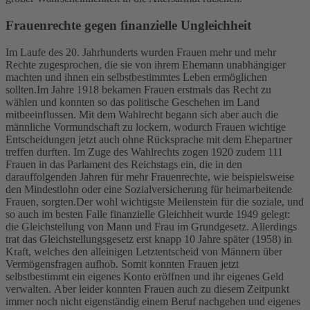
Frauenrechte gegen finanzielle Ungleichheit
Im Laufe des 20. Jahrhunderts wurden Frauen mehr und mehr
Rechte zugesprochen, die sie von ihrem Ehemann unabhängiger
machten und ihnen ein selbstbestimmtes Leben ermöglichen
sollten.
Im Jahre 1918 bekamen Frauen erstmals das Recht zu
wählen und konnten so das politische Geschehen im Land
mitbeeinflussen. Mit dem Wahlrecht begann sich aber auch die
männliche Vormundschaft zu lockern, wodurch Frauen wichtige
Entscheidungen jetzt auch ohne Rücksprache mit dem Ehepartner
treffen durften. Im Zuge des Wahlrechts zogen 1920 zudem 111
Frauen in das Parlament des Reichstags ein, die in den
darauffolgenden Jahren für mehr Frauenrechte, wie beispielsweise
den Mindestlohn oder eine Sozialversicherung für heimarbeitende
Frauen, sorgten.
Der wohl wichtigste Meilenstein für die soziale, und
so auch im besten Falle finanzielle Gleichheit wurde 1949 gelegt:
die Gleichstellung von Mann und Frau im Grundgesetz. Allerdings
trat das Gleichstellungsgesetz erst knapp 10 Jahre später (1958) in
Kraft, welches den alleinigen Letztentscheid von Männern über
Vermögensfragen aufhob. Somit konnten Frauen jetzt
selbstbestimmt ein eigenes Konto eröffnen und ihr eigenes Geld
verwalten.
Aber leider konnten Frauen auch zu diesem Zeitpunkt
immer noch nicht eigenständig einem Beruf nachgehen und eigenes