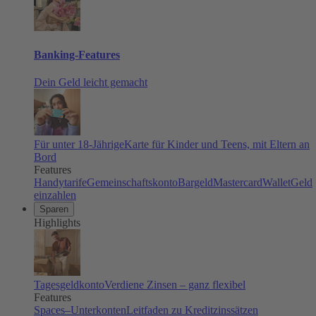
Banking-Features
Dein Geld leicht gemacht
Für unter 18-Jährige
Karte für Kinder und Teens, mit Eltern an
Bord
Features
Handytarife
Gemeinschaftskonto
Bargeld
Mastercard
Wallet
Geld
einzahlen
Sparen
Highlights
Tagesgeldkonto
Verdiene Zinsen – ganz flexibel
Features
Spaces–Unterkonten
Leitfaden zu Kreditzinssätzen