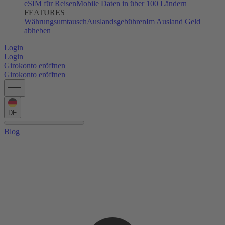
eSIM für Reisen
Mobile Daten in über 100 Ländern
FEATURES
Währungsumtausch
Auslandsgebühren
Im Ausland Geld
abheben
Login
Login
Girokonto eröffnen
Girokonto eröffnen
DE
Blog