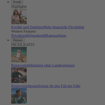
Kredit
Highlights
Kredite und Darlehen
Mehr finanzielle Flexibilität
Weitere Features
Privatkredit
Dispokredit
Ratenzahlung
Reisen
HIGHLIGHTS
Reisevorteile
Banking ohne Landesgrenzen
Reiseversicherung
Schutz für den Fall der Fälle