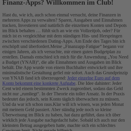
Finanz-Apps? Willkommen im Club!
Hast du, wie ich, auch schon einmal versucht, deine Finanzen in
mehreren Apps zu verwalten? Sparen, Ausgaben und Einnahmen
tracken, Investieren und natürlich die einzelnen Konten und Depots
im Blick behalten … fühlt sich an wie ein Vollzeitjob, oder? Für
mich ist es vergleichbar mit dem ständigen Hin- und Herspringen
zwischen verschiedenen Dating-Apps. Am Ende des Tages bin ich
erschöpft und überfordert.
Meine „Finanzapp-Fatigue“ begann vor
einigen Jahren, als ich versuchte, mir einen guten Budgetplan zu
erstellen. Damals entschied ich mich für die Anwendung „You Need
a Budget (YNAB)“, die alle Einnahmen und Ausgaben im Blick
behält. Die App wurde von einem Buchhalter entwickelt und ihre
minimalistische Gestaltung gefiel mir sofort. Auch das Grundprinzip
von YNAB fand ich überzeugend:
Jeder einzelne Euro auf dem
Konto bekommt eine konkrete Aufgabe
. Die Idee dahinter: Jeder
Cent wird einem bestimmten Zweck zugeordnet, sodass das Geld
nicht nur „rumliegt“. In der Theorie ein toller Ansatz. In der Praxis
bedeutet das jedoch, sein Konto täglich überwachen zu müssen.
Und da war ich schon raus.
Klar will ich wissen, was jeden Monat
mit meinem Geld passiert. Aber ständig jede noch so kleine
Überweisung im Blick zu haben, hat dazu geführt, dass ich über
wirklich jede Ausgabe nachgedacht habe. Sobald ich auch nur den
kleinsten Betrag ausgegeben hatte, machte sich ein schlechtes
Gewissen breit. Nicht gerade hilfreich.