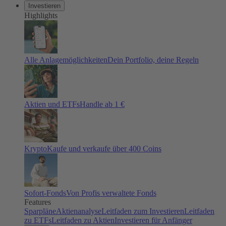
Investieren
Highlights
Alle Anlagemöglichkeiten
Dein Portfolio, deine Regeln
Aktien und ETFs
Handle ab 1 €
Krypto
Kaufe und verkaufe über 400 Coins
Sofort-Fonds
Von Profis verwaltete Fonds
Features
Sparpläne
Aktienanalyse
Leitfaden zum Investieren
Leitfaden
zu ETFs
Leitfaden zu Aktien
Investieren für Anfänger