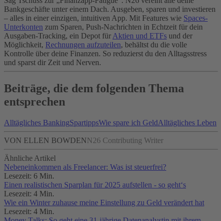
Sag Tschüss zur „Finanzapp-Fatigue“. N26 vereint alle deine
Bankgeschäfte unter einem Dach. Ausgeben, sparen und investieren
– alles in einer einzigen, intuitiven App. Mit Features wie
Spaces-
Unterkonten
zum Sparen, Push-Nachrichten in Echtzeit für dein
Ausgaben-Tracking, ein Depot für
Aktien und ETFs
und der
Möglichkeit,
Rechnungen aufzuteilen
, behältst du die volle
Kontrolle über deine Finanzen. So reduzierst du den Alltagsstress
und sparst dir Zeit und Nerven.
Beiträge, die dem folgenden Thema
entsprechen
Alltägliches Banking
Spartipps
Wie spare ich Geld
Alltägliches Leben
VON ELLEN BOWDEN
N26 Contributing Writer
Ähnliche Artikel
Nebeneinkommen als Freelancer: Was ist steuerfrei?
Lesezeit: 6 Min.
Einen realistischen Sparplan für 2025 aufstellen - so geht‘s
Lesezeit: 4 Min.
Wie ein Winter zuhause meine Einstellung zu Geld verändert hat
Lesezeit: 4 Min.
Money Talks: So geht eine 31-jährige Datenanalystin mit ihrem