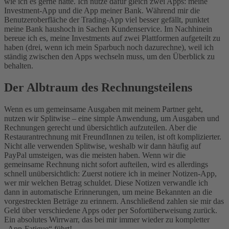
wie ich es gerne hätte. Ich nutze dafür gleich zwei Apps: meine
Investment-App und die App meiner Bank. Während mir die
Benutzeroberfläche der Trading-App viel besser gefällt, punktet
meine Bank haushoch in Sachen Kundenservice. Im Nachhinein
bereue ich es, meine Investments auf zwei Plattformen aufgeteilt zu
haben (drei, wenn ich mein Sparbuch noch dazurechne), weil ich
ständig zwischen den Apps wechseln muss, um den Überblick zu
behalten.
Der Albtraum des Rechnungsteilens
Wenn es um gemeinsame Ausgaben mit meinem Partner geht,
nutzen wir Splitwise – eine simple Anwendung, um Ausgaben und
Rechnungen gerecht und übersichtlich aufzuteilen. Aber die
Restaurantrechnung mit FreundInnen zu teilen, ist oft komplizierter.
Nicht alle verwenden Splitwise, weshalb wir dann häufig auf
PayPal umsteigen, was die meisten haben.
Wenn wir die
gemeinsame Rechnung nicht sofort aufteilen, wird es allerdings
schnell unübersichtlich: Zuerst notiere ich in meiner Notizen-App,
wer mir welchen Betrag schuldet. Diese Notizen verwandle ich
dann in automatische Erinnerungen, um meine Bekannten an die
vorgestreckten Beträge zu erinnern. Anschließend zahlen sie mir das
Geld über verschiedene Apps oder per Sofortüberweisung zurück.
Ein absolutes Wirrwarr, das bei mir immer wieder zu kompletter
„App-Fatigue“ führt!