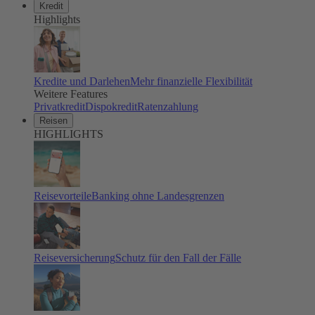
Kredit
Highlights
Kredite und Darlehen
Mehr finanzielle Flexibilität
Weitere Features
Privatkredit
Dispokredit
Ratenzahlung
Reisen
HIGHLIGHTS
Reisevorteile
Banking ohne Landesgrenzen
Reiseversicherung
Schutz für den Fall der Fälle