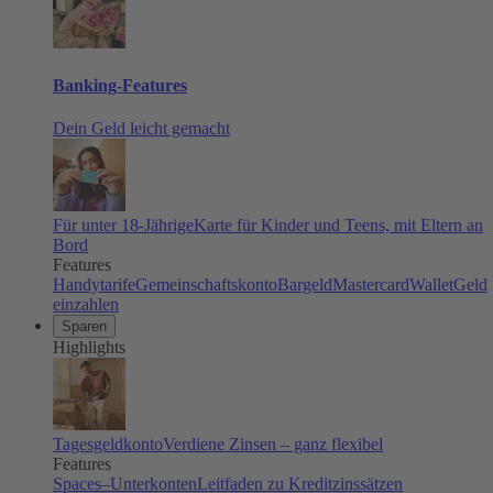
Banking-Features
Dein Geld leicht gemacht
Für unter 18-Jährige
Karte für Kinder und Teens, mit Eltern an
Bord
Features
Handytarife
Gemeinschaftskonto
Bargeld
Mastercard
Wallet
Geld
einzahlen
Sparen
Highlights
Tagesgeldkonto
Verdiene Zinsen – ganz flexibel
Features
Spaces–Unterkonten
Leitfaden zu Kreditzinssätzen