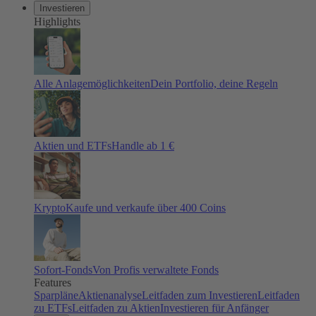
Investieren
Highlights
Alle Anlagemöglichkeiten
Dein Portfolio, deine Regeln
Aktien und ETFs
Handle ab 1 €
Krypto
Kaufe und verkaufe über 400 Coins
Sofort-Fonds
Von Profis verwaltete Fonds
Features
Sparpläne
Aktienanalyse
Leitfaden zum Investieren
Leitfaden
zu ETFs
Leitfaden zu Aktien
Investieren für Anfänger