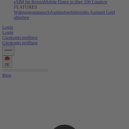
eSIM für Reisen
Mobile Daten in über 100 Ländern
FEATURES
Währungsumtausch
Auslandsgebühren
Im Ausland Geld
abheben
Login
Login
Girokonto eröffnen
Girokonto eröffnen
DE
Blog