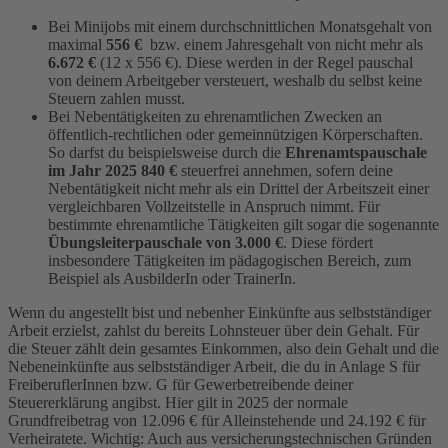
Bei Minijobs mit einem durchschnittlichen Monatsgehalt von
maximal
556 €
bzw. einem Jahresgehalt von nicht mehr als
6.672 €
(12 x 556 €). Diese werden in der Regel pauschal
von deinem Arbeitgeber versteuert, weshalb du selbst keine
Steuern zahlen musst.
Bei Nebentätigkeiten zu ehrenamtlichen Zwecken an
öffentlich-rechtlichen oder gemeinnützigen Körperschaften.
So darfst du beispielsweise durch die
Ehrenamtspauschale
im Jahr 2025 840 €
steuerfrei annehmen, sofern deine
Nebentätigkeit nicht mehr als ein Drittel der Arbeitszeit einer
vergleichbaren Vollzeitstelle in Anspruch nimmt. Für
bestimmte ehrenamtliche Tätigkeiten gilt sogar die sogenannte
Übungsleiterpauschale von 3.000 €
. Diese fördert
insbesondere Tätigkeiten im pädagogischen Bereich, zum
Beispiel als AusbilderIn oder TrainerIn.
Wenn du angestellt bist und nebenher Einkünfte aus selbstständiger
Arbeit erzielst, zahlst du bereits Lohnsteuer über dein Gehalt. Für
die Steuer zählt dein gesamtes Einkommen, also dein Gehalt und die
Nebeneinkünfte aus selbstständiger Arbeit, die du in Anlage S für
FreiberuflerInnen bzw. G für Gewerbetreibende deiner
Steuererklärung angibst. Hier gilt in 2025 der normale
Grundfreibetrag von 12.096 € für Alleinstehende und 24.192 € für
Verheiratete. Wichtig: Auch aus versicherungstechnischen Gründen