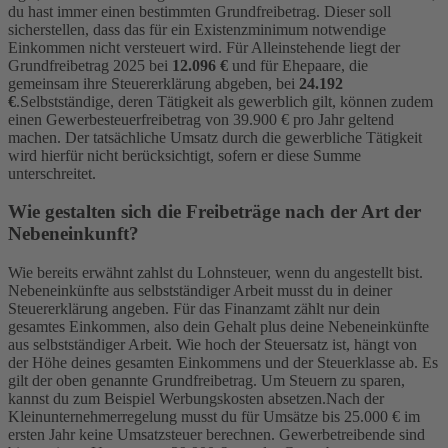
du hast immer einen bestimmten Grundfreibetrag. Dieser soll
sicherstellen, dass das für ein Existenzminimum notwendige
Einkommen nicht versteuert wird. Für Alleinstehende liegt der
Grundfreibetrag 2025 bei
12.096 €
und für Ehepaare, die
gemeinsam ihre Steuererklärung abgeben, bei
24.192
€
.
Selbstständige, deren Tätigkeit als gewerblich gilt, können zudem
einen Gewerbesteuerfreibetrag von 39.900 € pro Jahr geltend
machen. Der tatsächliche Umsatz durch die gewerbliche Tätigkeit
wird hierfür nicht berücksichtigt, sofern er diese Summe
unterschreitet.
Wie gestalten sich die Freibeträge nach der Art der
Nebeneinkunft?
Wie bereits erwähnt zahlst du Lohnsteuer, wenn du angestellt bist.
Nebeneinkünfte aus selbstständiger Arbeit musst du in deiner
Steuererklärung angeben. Für das Finanzamt zählt nur dein
gesamtes Einkommen, also dein Gehalt plus deine Nebeneinkünfte
aus selbstständiger Arbeit. Wie hoch der Steuersatz ist, hängt von
der Höhe deines gesamten Einkommens und der Steuerklasse ab. Es
gilt der oben genannte Grundfreibetrag. Um Steuern zu sparen,
kannst du zum Beispiel Werbungskosten absetzen.
Nach der
Kleinunternehmerregelung musst du für Umsätze bis 25.000 € im
ersten Jahr keine Umsatzsteuer berechnen. Gewerbetreibende sind