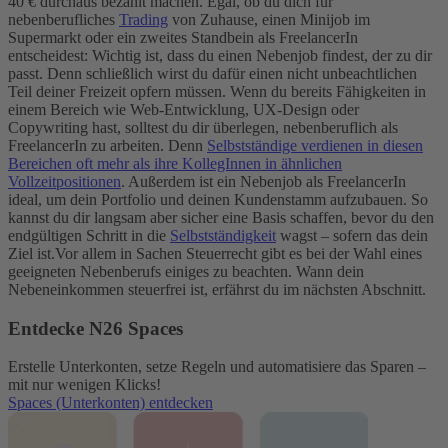
40 € durchaus bezahlt machen. Egal, ob du dich für
nebenberufliches
Trading
von Zuhause, einen Minijob im
Supermarkt oder ein zweites Standbein als FreelancerIn
entscheidest: Wichtig ist, dass du einen Nebenjob findest, der zu dir
passt. Denn schließlich wirst du dafür einen nicht unbeachtlichen
Teil deiner Freizeit opfern müssen.
Wenn du bereits Fähigkeiten in
einem Bereich wie Web-Entwicklung, UX-Design oder
Copywriting hast, solltest du dir überlegen, nebenberuflich als
FreelancerIn zu arbeiten. Denn
Selbstständige verdienen in diesen
Bereichen oft mehr als ihre KollegInnen in ähnlichen
Vollzeitpositionen
. Außerdem ist ein Nebenjob als FreelancerIn
ideal, um dein Portfolio und deinen Kundenstamm aufzubauen. So
kannst du dir langsam aber sicher eine Basis schaffen, bevor du den
endgültigen Schritt in die
Selbstständigkeit
wagst – sofern das dein
Ziel ist.
Vor allem in Sachen Steuerrecht gibt es bei der Wahl eines
geeigneten Nebenberufs einiges zu beachten. Wann dein
Nebeneinkommen steuerfrei ist, erfährst du im nächsten Abschnitt.
Entdecke N26 Spaces
Erstelle Unterkonten, setze Regeln und automatisiere das Sparen –
mit nur wenigen Klicks!
Spaces (Unterkonten) entdecken