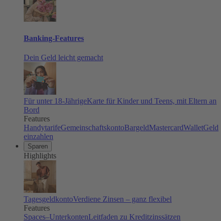
Banking-Features
Dein Geld leicht gemacht
Für unter 18-Jährige
Karte für Kinder und Teens, mit Eltern an
Bord
Features
Handytarife
Gemeinschaftskonto
Bargeld
Mastercard
Wallet
Geld
einzahlen
Sparen
Highlights
Tagesgeldkonto
Verdiene Zinsen – ganz flexibel
Features
Spaces–Unterkonten
Leitfaden zu Kreditzinssätzen