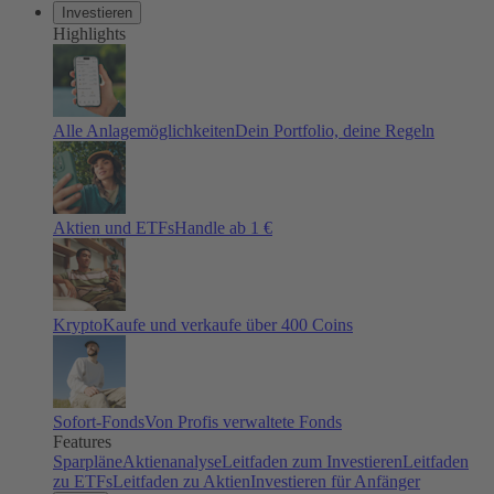
Investieren
Highlights
Alle Anlagemöglichkeiten
Dein Portfolio, deine Regeln
Aktien und ETFs
Handle ab 1 €
Krypto
Kaufe und verkaufe über 400 Coins
Sofort-Fonds
Von Profis verwaltete Fonds
Features
Sparpläne
Aktienanalyse
Leitfaden zum Investieren
Leitfaden
zu ETFs
Leitfaden zu Aktien
Investieren für Anfänger