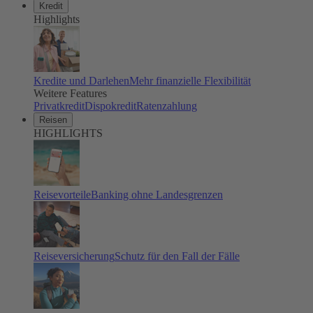
Kredit
Highlights
Kredite und Darlehen
Mehr finanzielle Flexibilität
Weitere Features
Privatkredit
Dispokredit
Ratenzahlung
Reisen
HIGHLIGHTS
Reisevorteile
Banking ohne Landesgrenzen
Reiseversicherung
Schutz für den Fall der Fälle