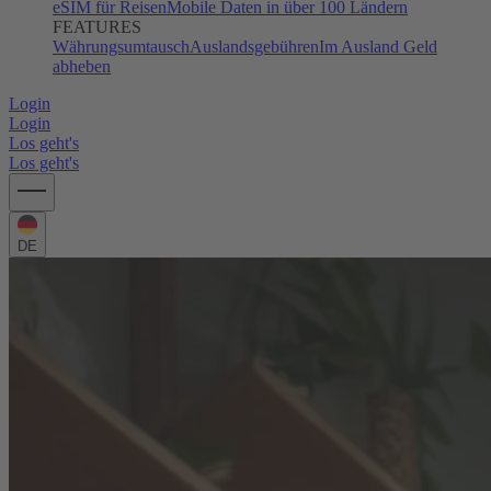
eSIM für Reisen
Mobile Daten in über 100 Ländern
FEATURES
Währungsumtausch
Auslandsgebühren
Im Ausland Geld
abheben
Login
Login
Los geht's
Los geht's
DE