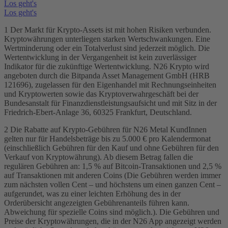
Los geht's
Los geht's
1 Der Markt für Krypto-Assets ist mit hohen Risiken verbunden.
Kryptowährungen unterliegen starken Wertschwankungen. Eine
Wertminderung oder ein Totalverlust sind jederzeit möglich. Die
Wertentwicklung in der Vergangenheit ist kein zuverlässiger
Indikator für die zukünftige Wertentwicklung. N26 Krypto wird
angeboten durch die Bitpanda Asset Management GmbH (HRB
121696), zugelassen für den Eigenhandel mit Rechnungseinheiten
und Kryptowerten sowie das Kryptoverwahrgeschäft bei der
Bundesanstalt für Finanzdienstleistungsaufsicht und mit Sitz in der
Friedrich-Ebert-Anlage 36, 60325 Frankfurt, Deutschland.
2 Die Rabatte auf Krypto-Gebühren für N26 Metal KundInnen
gelten nur für Handelsbeträge bis zu 5.000 € pro Kalendermonat
(einschließlich Gebühren für den Kauf und ohne Gebühren für den
Verkauf von Kryptowährung). Ab diesem Betrag fallen die
regulären Gebühren an: 1,5 % auf Bitcoin-Transaktionen und 2,5 %
auf Transaktionen mit anderen Coins (Die Gebühren werden immer
zum nächsten vollen Cent – und höchstens um einen ganzen Cent –
aufgerundet, was zu einer leichten Erhöhung des in der
Orderübersicht angezeigten Gebührenanteils führen kann.
Abweichung für spezielle Coins sind möglich.). Die Gebühren und
Preise der Kryptowährungen, die in der N26 App angezeigt werden