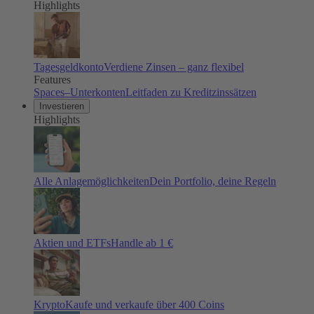
Highlights
Tagesgeldkonto
Verdiene Zinsen – ganz flexibel
Features
Spaces–Unterkonten
Leitfaden zu Kreditzinssätzen
Investieren
Highlights
Alle Anlagemöglichkeiten
Dein Portfolio, deine Regeln
Aktien und ETFs
Handle ab 1 €
Krypto
Kaufe und verkaufe über 400 Coins