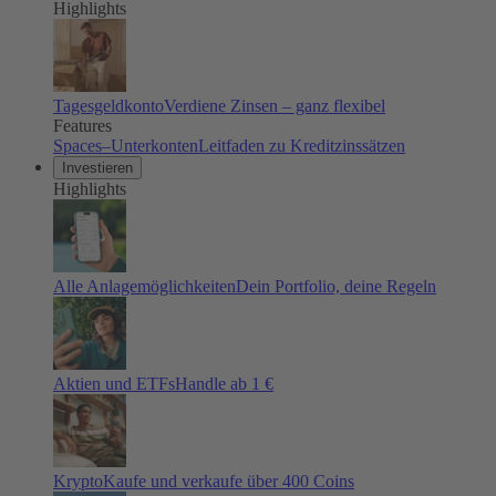
Highlights
Tagesgeldkonto
Verdiene Zinsen – ganz flexibel
Features
Spaces–Unterkonten
Leitfaden zu Kreditzinssätzen
Investieren
Highlights
Alle Anlagemöglichkeiten
Dein Portfolio, deine Regeln
Aktien und ETFs
Handle ab 1 €
Krypto
Kaufe und verkaufe über 400 Coins