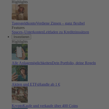
Highlights
Tagesgeldkonto
Verdiene Zinsen – ganz flexibel
Features
Spaces–Unterkonten
Leitfaden zu Kreditzinssätzen
Investieren
Highlights
Alle Anlagemöglichkeiten
Dein Portfolio, deine Regeln
Aktien und ETFs
Handle ab 1 €
Krypto
Kaufe und verkaufe über 400 Coins