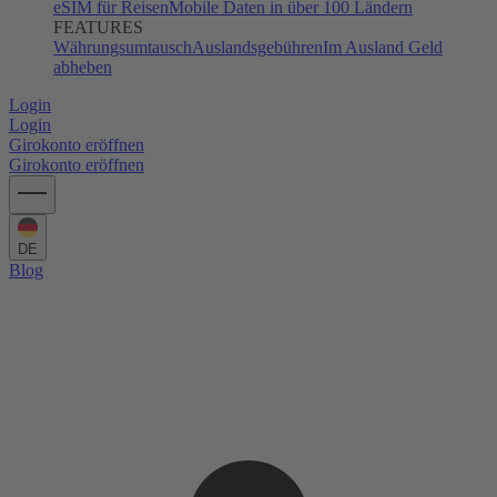
eSIM für Reisen
Mobile Daten in über 100 Ländern
FEATURES
Währungsumtausch
Auslandsgebühren
Im Ausland Geld
abheben
Login
Login
Girokonto eröffnen
Girokonto eröffnen
DE
Blog