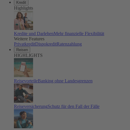
Kredit
Highlights
Kredite und Darlehen
Mehr finanzielle Flexibilität
Weitere Features
Privatkredit
Dispokredit
Ratenzahlung
Reisen
HIGHLIGHTS
Reisevorteile
Banking ohne Landesgrenzen
Reiseversicherung
Schutz für den Fall der Fälle