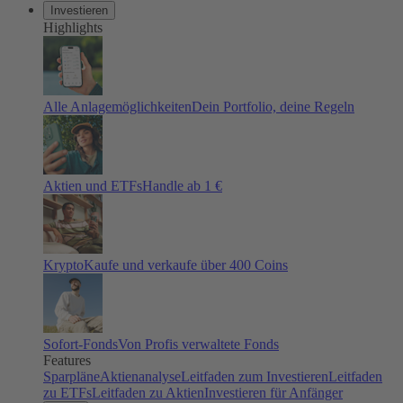
Investieren
Highlights
Alle Anlagemöglichkeiten
Dein Portfolio, deine Regeln
Aktien und ETFs
Handle ab 1 €
Krypto
Kaufe und verkaufe über 400 Coins
Sofort-Fonds
Von Profis verwaltete Fonds
Features
Sparpläne
Aktienanalyse
Leitfaden zum Investieren
Leitfaden
zu ETFs
Leitfaden zu Aktien
Investieren für Anfänger