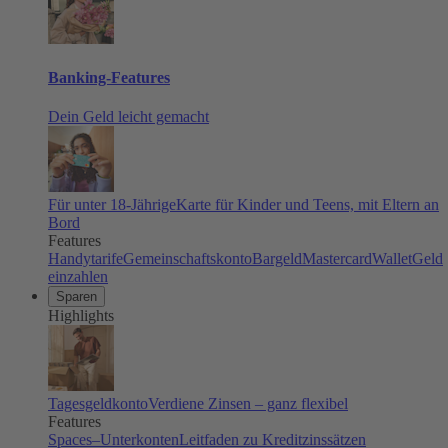
Banking-Features
Dein Geld leicht gemacht
Für unter 18-Jährige
Karte für Kinder und Teens, mit Eltern an
Bord
Features
Handytarife
Gemeinschaftskonto
Bargeld
Mastercard
Wallet
Geld
einzahlen
Sparen
Highlights
Tagesgeldkonto
Verdiene Zinsen – ganz flexibel
Features
Spaces–Unterkonten
Leitfaden zu Kreditzinssätzen