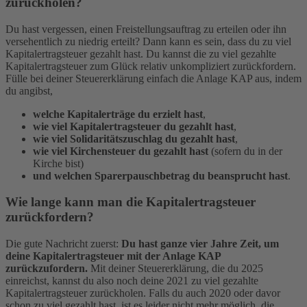
zurückholen?
Du hast vergessen, einen Freistellungsauftrag zu erteilen oder ihn
versehentlich zu niedrig erteilt? Dann kann es sein, dass du zu viel
Kapitalertragsteuer gezahlt hast.
Du kannst die zu viel gezahlte
Kapitalertragsteuer zum Glück relativ unkompliziert zurückfordern.
Fülle bei deiner Steuererklärung einfach die Anlage KAP aus, indem
du angibst,
welche Kapitalerträge du erzielt hast
,
wie viel Kapitalertragsteuer du gezahlt hast
,
wie viel Solidaritätszuschlag du gezahlt hast
,
wie viel Kirchensteuer du gezahlt hast
(sofern du in der
Kirche bist)
und welchen Sparerpauschbetrag du beansprucht hast
.
Wie lange kann man die Kapitalertragsteuer
zurückfordern?
Die gute Nachricht zuerst:
Du hast ganze vier Jahre Zeit, um
deine Kapitalertragsteuer mit der Anlage KAP
zurückzufordern.
Mit deiner Steuererklärung, die du 2025
einreichst, kannst du also noch deine 2021 zu viel gezahlte
Kapitalertragsteuer zurückholen. Falls du auch 2020 oder davor
schon zu viel gezahlt hast, ist es leider nicht mehr möglich, die