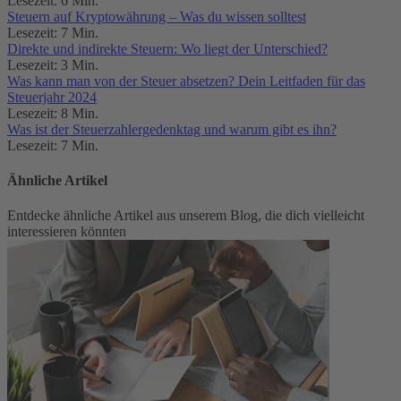
Lesezeit: 6 Min.
Steuern auf Kryptowährung – Was du wissen solltest
Lesezeit: 7 Min.
Direkte und indirekte Steuern: Wo liegt der Unterschied?
Lesezeit: 3 Min.
Was kann man von der Steuer absetzen? Dein Leitfaden für das
Steuerjahr 2024
Lesezeit: 8 Min.
Was ist der Steuerzahlergedenktag und warum gibt es ihn?
Lesezeit: 7 Min.
Ähnliche Artikel
Entdecke ähnliche Artikel aus unserem Blog, die dich vielleicht
interessieren könnten