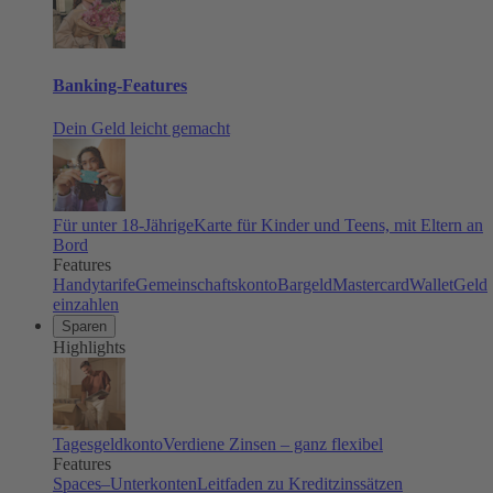
Banking-Features
Dein Geld leicht gemacht
Für unter 18-Jährige
Karte für Kinder und Teens, mit Eltern an
Bord
Features
Handytarife
Gemeinschaftskonto
Bargeld
Mastercard
Wallet
Geld
einzahlen
Sparen
Highlights
Tagesgeldkonto
Verdiene Zinsen – ganz flexibel
Features
Spaces–Unterkonten
Leitfaden zu Kreditzinssätzen