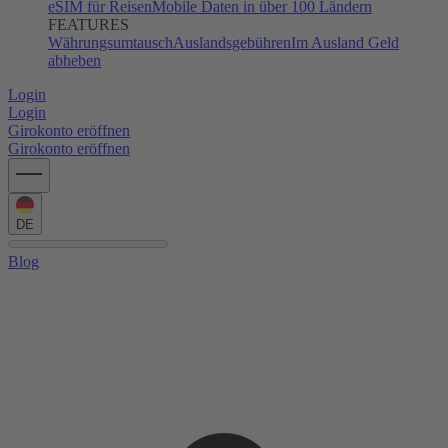
eSIM für Reisen
Mobile Daten in über 100 Ländern
FEATURES
Währungsumtausch
Auslandsgebühren
Im Ausland Geld
abheben
Login
Login
Girokonto eröffnen
Girokonto eröffnen
DE
Blog