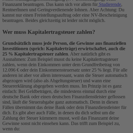
Finanzamt beantragen. Das kann sich vor allem für
Studierende
,
RentnerInnen und Geringverdienende lohnen. Aber Achtung: Du
kannst nur einen Freistellungsauftrag oder eine NV-Bescheinigung
beantragen. Beides gleichzeitig ist leider nicht möglich.
Wer muss Kapitalertragsteuer zahlen?
Grundsätzlich muss jede Person, die Gewinne aus finanziellen
Investitionen (sprich: Kapitalerträge) erwirtschaftet, auch die
25 % Kapitalertragsteuer zahlen
. Aber natürlich gibt es
Ausnahmen: Zum Beispiel musst du keine Kapitalertragsteuer
zahlen, wenn dein Einkommen unter dem Grundfreibetrag von
12.096 € oder dein Einkommensteuersatz unter 25 % liegt. Für alle
anderen ist aber vor allem interessant, wann die Steuer automatisch
abgezogen wird (also als Abgeltungsteuer) und wann eine
Steuererklärung abgegeben werden muss. Im Prinzip ist es ganz
einfach: Bei Geldbeträgen, die mindestens einmal durch eine
deutsche Bank oder einen deutschen Finanzdienstleister geflossen
sind, läuft die Steuerabgabe ganz automatisch. Denn in diesen
Fällen übernimmt das deine Bank oder dein Finanzdienstleister für
dich. Es gibt aber auch Fälle, in denen du dich selbst um die
Zahlung der Steuer kümmern musst, weil das Finanzamt deine
Gewinne sonst nicht einsehen kann. Das trifft zum Beispiel zu,
wenn du: