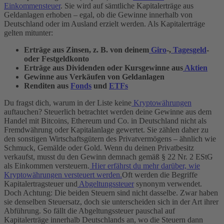
Einkommensteuer
. Sie wird auf sämtliche Kapitalerträge aus
Geldanlagen erhoben – egal, ob die Gewinne innerhalb von
Deutschland oder im Ausland erzielt werden. Als Kapitalerträge
gelten mitunter:
Erträge aus Zinsen, z. B. von deinem
Giro
-,
Tagesgeld
-
oder Festgeldkonto
Erträge aus Dividenden oder Kursgewinne aus
Aktien
Gewinne aus Verkäufen von Geldanlagen
Renditen aus
Fonds
und
ETFs
Du fragst dich, warum in der Liste keine
Kryptowährungen
auftauchen? Steuerlich betrachtet werden deine Gewinne aus dem
Handel mit Bitcoins, Ethereum und Co. in Deutschland nicht als
Fremdwährung oder Kapitalanlage gewertet. Sie zählen daher zu
den sonstigen Wirtschaftsgütern des Privatvermögens – ähnlich wie
Schmuck, Gemälde oder Gold. Wenn du deinen Privatbesitz
verkaufst, musst du den Gewinn demnach gemäß § 22 Nr. 2 EStG
als Einkommen versteuern.
Hier erfährst du mehr darüber, wie
Kryptowährungen versteuert werden.
Oft werden die Begriffe
Kapitalertragsteuer und
Abgeltungssteuer
synonym verwendet.
Doch Achtung: Die beiden Steuern sind nicht dasselbe. Zwar haben
sie denselben Steuersatz, doch sie unterscheiden sich in der Art ihrer
Abführung. So fällt die Abgeltungssteuer pauschal auf
Kapitalerträge innerhalb Deutschlands an, wo die Steuern dann