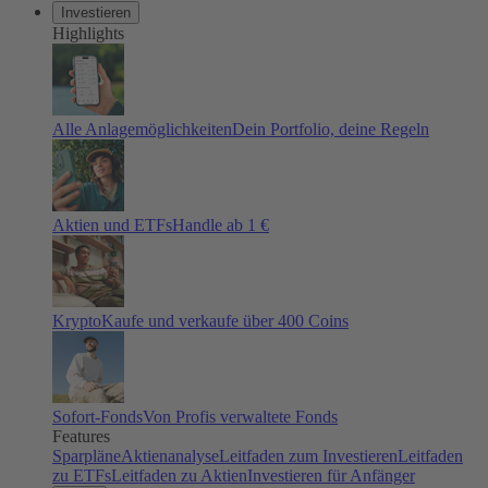
Investieren
Highlights
Alle Anlagemöglichkeiten
Dein Portfolio, deine Regeln
Aktien und ETFs
Handle ab 1 €
Krypto
Kaufe und verkaufe über 400 Coins
Sofort-Fonds
Von Profis verwaltete Fonds
Features
Sparpläne
Aktienanalyse
Leitfaden zum Investieren
Leitfaden
zu ETFs
Leitfaden zu Aktien
Investieren für Anfänger