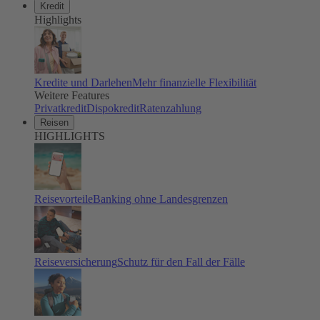
Kredit
Highlights
Kredite und Darlehen
Mehr finanzielle Flexibilität
Weitere Features
Privatkredit
Dispokredit
Ratenzahlung
Reisen
HIGHLIGHTS
Reisevorteile
Banking ohne Landesgrenzen
Reiseversicherung
Schutz für den Fall der Fälle