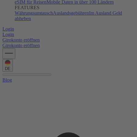
eSIM für Reisen
Mobile Daten in über 100 Ländern
FEATURES
Währungsumtausch
Auslandsgebühren
Im Ausland Geld
abheben
Login
Login
Girokonto eröffnen
Girokonto eröffnen
DE
Blog