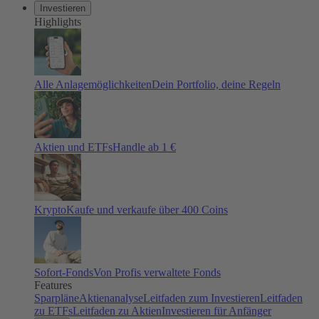
Investieren
Highlights
Alle Anlagemöglichkeiten
Dein Portfolio, deine Regeln
Aktien und ETFs
Handle ab 1 €
Krypto
Kaufe und verkaufe über 400 Coins
Sofort-Fonds
Von Profis verwaltete Fonds
Features
Sparpläne
Aktienanalyse
Leitfaden zum Investieren
Leitfaden
zu ETFs
Leitfaden zu Aktien
Investieren für Anfänger