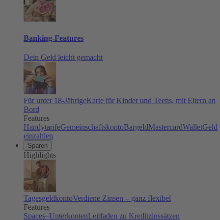
Banking-Features
Dein Geld leicht gemacht
Für unter 18-Jährige
Karte für Kinder und Teens, mit Eltern an
Bord
Features
Handytarife
Gemeinschaftskonto
Bargeld
Mastercard
Wallet
Geld
einzahlen
Sparen
Highlights
Tagesgeldkonto
Verdiene Zinsen – ganz flexibel
Features
Spaces–Unterkonten
Leitfaden zu Kreditzinssätzen