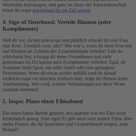
Wertvolles beizutragen, und ganz im Sinne der Schwesternschaft
könnt ihr sogar
gemeinsam für ein Ziel sparen
.
4. Sign of Sisterhood: Verteile Blumen (oder
Komplimente)
Stell dir vor, du bist unterwegs und plötzlich schenkt dir eine Frau
eine Rose. Ziemlich cool, oder? Wie wär’s, wenn du diese Frau bist
und Blumen als Zeichen des Zusammenhalts verteilst? Falls du
schüchtern bist, schnapp dir deine Freundinnen und zieht
gemeinsam los.
Du kannst auch Komplimente verteilen. Egal, ob
Ausdauer beim Sport, ein tolles Outfit oder eine gelungene
Präsentation: Wenn dir etwas positiv auffällt (und du darauf
vielleicht sogar ein bisschen neidisch bist), zeige der Person deine
Anerkennung. Wer weiß, welche Verbindungen auf diese Weise
zustande kommen!
5. Inspo: Plane einen Filmabend
Die einen haben
Barbie
gefeiert, den anderen war der Film nicht
feministisch genug. Aber egal! Es gibt noch viele andere Filme über
starke Frauen, die für Inspiration und Gesprächsstoff sorgen, zum
Beispiel: