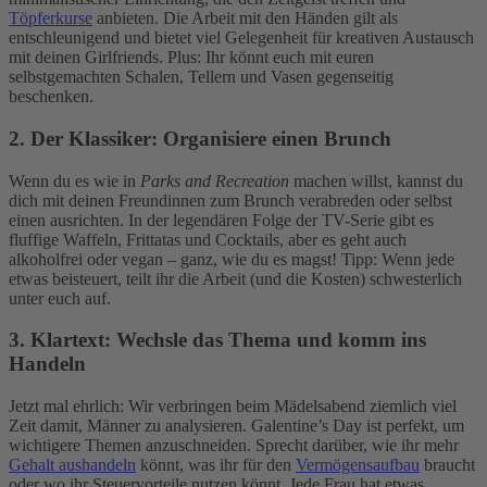
Töpferkurse
anbieten. Die Arbeit mit den Händen gilt als
entschleunigend und bietet viel Gelegenheit für kreativen Austausch
mit deinen Girlfriends. Plus: Ihr könnt euch mit euren
selbstgemachten Schalen, Tellern und Vasen gegenseitig
beschenken.
2. Der Klassiker: Organisiere einen Brunch
Wenn du es wie in
Parks and Recreation
machen willst, kannst du
dich mit deinen Freundinnen zum Brunch verabreden oder selbst
einen ausrichten. In der legendären Folge der TV-Serie gibt es
fluffige Waffeln, Frittatas und Cocktails, aber es geht auch
alkoholfrei oder vegan – ganz, wie du es magst! Tipp: Wenn jede
etwas beisteuert, teilt ihr die Arbeit (und die Kosten) schwesterlich
unter euch auf.
3. Klartext: Wechsle das Thema und komm ins
Handeln
Jetzt mal ehrlich: Wir verbringen beim Mädelsabend ziemlich viel
Zeit damit, Männer zu analysieren. Galentine’s Day ist perfekt, um
wichtigere Themen anzuschneiden. Sprecht darüber, wie ihr mehr
Gehalt aushandeln
könnt, was ihr für den
Vermögensaufbau
braucht
oder wo ihr Steuervorteile nutzen könnt. Jede Frau hat etwas