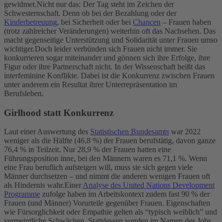
gewidmet.
Nicht nur das: Der Tag steht im Zeichen der
Schwesternschaft. Denn ob bei der Bezahlung oder der
Kinderbetreuung
, bei Sicherheit oder bei
Chancen
– Frauen haben
(trotz zahlreicher Veränderungen) weiterhin oft das Nachsehen. Das
macht gegenseitige Unterstützung und Solidarität unter Frauen umso
wichtiger.
Doch leider verbünden sich Frauen nicht immer. Sie
konkurrieren sogar miteinander und gönnen sich ihre Erfolge, ihre
Figur oder ihre Partnerschaft nicht. In der Wissenschaft heißt das
interfeminine Konflikte. Dabei ist die Konkurrenz zwischen Frauen
unter anderem ein Resultat ihrer Unterrepräsentation im
Berufsleben.
Girlhood statt Konkurrenz
Laut einer Auswertung des
Statistischen Bundesamts
war 2022
weniger als die Hälfte (46,8 %) der Frauen berufstätig, davon ganze
76,4 % in Teilzeit. Nur 28,9 % der Frauen hatten eine
Führungsposition inne, bei den Männern waren es 71,1 %. Wenn
eine Frau beruflich aufsteigen will, muss sie sich gegen viele
Männer durchsetzen – und nimmt die anderen wenigen Frauen oft
als Hindernis wahr.
Einer
Analyse des United Nations Development
Programme
zufolge haben im Arbeitskontext zudem fast 90 % der
Frauen (und Männer) Vorurteile gegenüber Frauen. Eigenschaften
wie Fürsorglichkeit oder Empathie gelten als “typisch weiblich” und
vermeintliche Schwächen. Stattdessen werden im Namen des Jobs