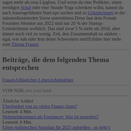
sagen mehr als rosa Lipgloss. Und wenn du eine Pediküre, einen
trendigen
Schal
oder eine Stunde Yoga schenken willst, kannst du
nach frauengeführten Start-ups suchen und so
Gründerinnen
in der
männerdominierten Szene unterstützen.
Denn laut dem Female
Founders Monitor aus 2022 sind nur 20 % der Startup-
GründerInnen weiblich. Das sind zwar 5 % mehr als 2018, aber
immer noch viel zu wenig. Zeit, den Zusammenhalt zu stärken –
egal, wie nah oder fern deine Schwestern sind!
Erfahre hier mehr
zum
Thema Frauen
.
Beiträge, die dem folgenden Thema
entsprechen
Frauen
Alltägliches Leben
Arbeitsleben
VON N26
Love your bank
Ähnliche Artikel
Überfordert von zu vielen Finanz-Apps?
Lesezeit: 4 Min.
Nebeneinkommen als Freelancer: Was ist steuerfrei?
Lesezeit: 6 Min.
Einen realistischen Sparplan für 2025 aufstellen - so geht‘s