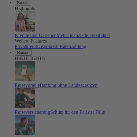
Kredit
Highlights
Kredite und Darlehen
Mehr finanzielle Flexibilität
Weitere Features
Privatkredit
Dispokredit
Ratenzahlung
Reisen
HIGHLIGHTS
Reisevorteile
Banking ohne Landesgrenzen
Reiseversicherung
Schutz für den Fall der Fälle