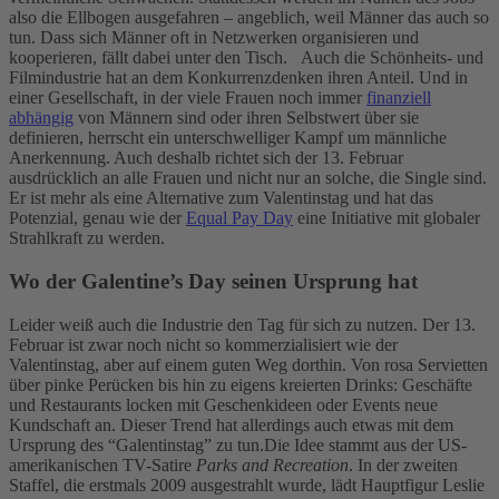
also die Ellbogen ausgefahren – angeblich, weil Männer das auch so
tun. Dass sich Männer oft in Netzwerken organisieren und
kooperieren, fällt dabei unter den Tisch.
Auch die Schönheits- und
Filmindustrie hat an dem Konkurrenzdenken ihren Anteil. Und in
einer Gesellschaft, in der viele Frauen noch immer
finanziell
abhängig
von Männern sind oder ihren Selbstwert über sie
definieren, herrscht ein unterschwelliger Kampf um männliche
Anerkennung. Auch deshalb richtet sich der 13. Februar
ausdrücklich an alle Frauen und nicht nur an solche, die Single sind.
Er ist mehr als eine Alternative zum Valentinstag und hat das
Potenzial, genau wie der
Equal Pay Day
eine Initiative mit globaler
Strahlkraft zu werden.
Wo der Galentine’s Day seinen Ursprung hat
Leider weiß auch die Industrie den Tag für sich zu nutzen. Der 13.
Februar ist zwar noch nicht so kommerzialisiert wie der
Valentinstag, aber auf einem guten Weg dorthin. Von rosa Servietten
über pinke Perücken bis hin zu eigens kreierten Drinks: Geschäfte
und Restaurants locken mit Geschenkideen oder Events neue
Kundschaft an. Dieser Trend hat allerdings auch etwas mit dem
Ursprung des “Galentinstag” zu tun.
Die Idee stammt aus der US-
amerikanischen TV-Satire
Parks and Recreation
. In der zweiten
Staffel, die erstmals 2009 ausgestrahlt wurde, lädt Hauptfigur Leslie