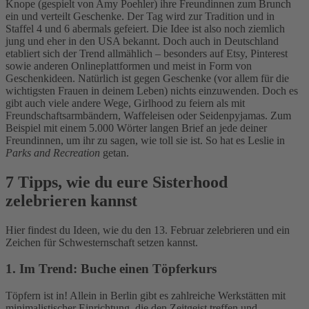
Knope (gespielt von Amy Poehler) ihre Freundinnen zum Brunch
ein und verteilt Geschenke. Der Tag wird zur Tradition und in
Staffel 4 und 6 abermals gefeiert.
Die Idee ist also noch ziemlich
jung und eher in den USA bekannt. Doch auch in Deutschland
etabliert sich der Trend allmählich – besonders auf Etsy, Pinterest
sowie anderen Onlineplattformen und meist in Form von
Geschenkideen. Natürlich ist gegen Geschenke (vor allem für die
wichtigsten Frauen in deinem Leben) nichts einzuwenden. Doch es
gibt auch viele andere Wege, Girlhood zu feiern als mit
Freundschaftsarmbändern, Waffeleisen oder Seidenpyjamas. Zum
Beispiel mit einem 5.000 Wörter langen Brief an jede deiner
Freundinnen, um ihr zu sagen, wie toll sie ist. So hat es Leslie in
Parks and Recreation
getan.
7 Tipps, wie du eure Sisterhood
zelebrieren kannst
Hier findest du Ideen, wie du den 13. Februar zelebrieren und ein
Zeichen für Schwesternschaft setzen kannst.
1. Im Trend: Buche einen Töpferkurs
Töpfern ist in! Allein in Berlin gibt es zahlreiche Werkstätten mit
minimalistischer Einrichtung, die den Zeitgeist treffen und