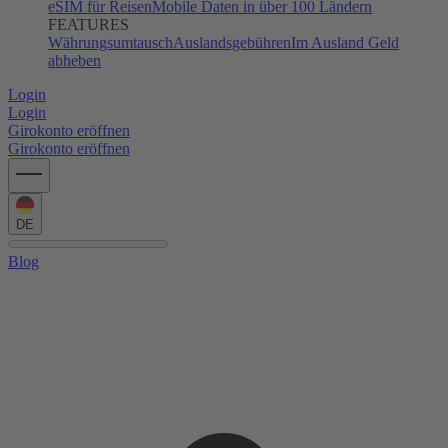
eSIM für Reisen
Mobile Daten in über 100 Ländern
FEATURES
Währungsumtausch
Auslandsgebühren
Im Ausland Geld
abheben
Login
Login
Girokonto eröffnen
Girokonto eröffnen
DE
Blog