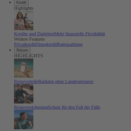
Kredit
Highlights
Kredite und Darlehen
Mehr finanzielle Flexibilität
Weitere Features
Privatkredit
Dispokredit
Ratenzahlung
Reisen
HIGHLIGHTS
Reisevorteile
Banking ohne Landesgrenzen
Reiseversicherung
Schutz für den Fall der Fälle