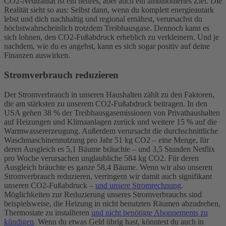
CO2-Neutralität ist ein hehres, aber auch ein ambitioniertes Ziel. Die
Realität sieht so aus: Selbst dann, wenn du komplett energieautark
lebst und dich nachhaltig und regional ernährst, verursachst du
höchstwahrscheinlich trotzdem Treibhausgase. Dennoch kann es
sich lohnen, den CO2-Fußabdruck erheblich zu verkleinern. Und je
nachdem, wie du es angehst, kann es sich sogar positiv auf deine
Finanzen auswirken.
Stromverbrauch reduzieren
Der Stromverbrauch in unseren Haushalten zählt zu den Faktoren,
die am stärksten zu unserem CO2-Fußabdruck beitragen. In den
USA gehen 38 % der Treibhausgasemissionen von Privathaushalten
auf Heizungen und Klimaanlagen zurück und weitere 15 % auf die
Warmwassererzeugung. Außerdem verursacht die durchschnittliche
Waschmaschinennutzung pro Jahr 51 kg CO2 – eine Menge, für
deren Ausgleich es 5,1 Bäume bräuchte – und 3,5 Stunden Netflix
pro Woche verursachen unglaubliche 584 kg CO2. Für deren
Ausgleich bräuchte es ganze 58,4 Bäume.
Wenn wir also unseren
Stromverbrauch reduzieren, verringern wir damit auch signifikant
unseren CO2-Fußabdruck –
und unsere Stromrechnung
.
Möglichkeiten zur Reduzierung unseres Stromverbrauchs sind
beispielsweise, die Heizung in nicht benutzten Räumen abzudrehen,
Thermostate zu installieren
und nicht benötigte Abonnements zu
kündigen
. Wenn du etwas Geld übrig hast, könntest du auch in