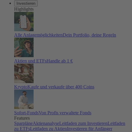
Investieren
Highlights
Alle Anlagemöglichkeiten
Dein Portfolio, deine Regeln
Aktien und ETFs
Handle ab 1 €
Krypto
Kaufe und verkaufe über 400 Coins
Sofort-Fonds
Von Profis verwaltete Fonds
Features
Sparpläne
Aktienanalyse
Leitfaden zum Investieren
Leitfaden
zu ETFs
Leitfaden zu Aktien
Investieren für Anfänger