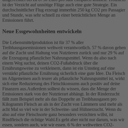
ist der Verzicht auf unnötige Flüge auch eine gute Strategie. Ein
durchschnittlicher Flug erzeugt immerhin 250 kg CO2 pro Passagier
und Stunde, was sehr schnell zu einer beträchtlichen Menge an
Emissionen führt.
Neue Essgewohnheiten entwickeln
Die Lebensmittelproduktion ist für 37 % aller
Treibhausgasemissionen weltweit verantwortlich. 57 % davon gehen
auf die Zucht und Haltung von Nutztieren zurück und nur 29 % auf
die Erzeugung pflanzlicher Nahrungsmittel. Wenn du also nach
einem Weg suchst, deinen CO2-Fußabdruck über die
Ernährungsweise zu verkleinern, dann ist ein Umstieg auf eine
verstärkt pflanzliche Ernährung sicherlich eine gute Idee. Da Fleisch
im Allgemeinen auch teurer als pflanzliche Nahrungsmittel ist, wirkt
sich eine Reduzierung des Fleischkonsums auch positiv auf deine
Finanzen aus.
Außerdem solltest du wissen, dass die Menge der
Emissionen stark von der Nutztierart abhängt. In der Rinderzucht
fällt zum Beispiel mehr als das Doppelte an Treibhausgasen pro
Kilogramm Fleisch an als in der Zucht von Lämmern und mehr als
acht Mal so viel wie in der Schweine- und Hühnerzucht. Wenn du
also auf eine Fleischsorte ganz besonders verzichten willst, ist
Rindfleisch die richtige Wahl.
Es geht aber nicht nur darum, was wir
essen, sondern auch, wie wir essen. 6 % der weltweiten CO2-