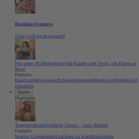
Banking-Features
Dein Geld leicht gemacht
Für unter 18-Jährige
Karte für Kinder und Teens, mit Eltern an
Bord
Features
Handytarife
Gemeinschaftskonto
Bargeld
Mastercard
Wallet
Geld
einzahlen
Sparen
Highlights
Tagesgeldkonto
Verdiene Zinsen – ganz flexibel
Features
Spaces–Unterkonten
Leitfaden zu Kreditzinssätzen