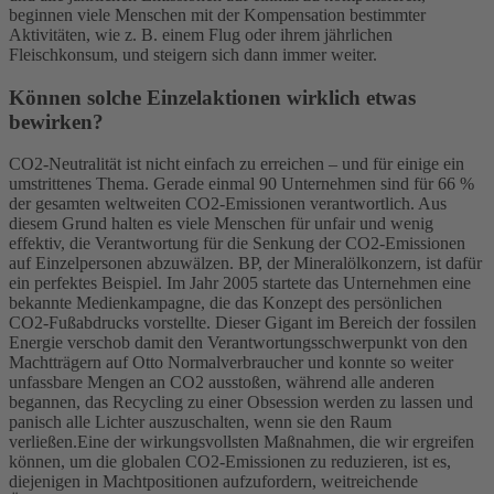
beginnen viele Menschen mit der Kompensation bestimmter
Aktivitäten, wie z. B. einem Flug oder ihrem jährlichen
Fleischkonsum, und steigern sich dann immer weiter.
Können solche Einzelaktionen wirklich etwas
bewirken?
CO2-Neutralität ist nicht einfach zu erreichen – und für einige ein
umstrittenes Thema. Gerade einmal 90 Unternehmen sind für 66 %
der gesamten weltweiten CO2-Emissionen verantwortlich. Aus
diesem Grund halten es viele Menschen für unfair und wenig
effektiv, die Verantwortung für die Senkung der CO2-Emissionen
auf Einzelpersonen abzuwälzen.
BP, der Mineralölkonzern, ist dafür
ein perfektes Beispiel. Im Jahr 2005 startete das Unternehmen eine
bekannte Medienkampagne, die das Konzept des persönlichen
CO2-Fußabdrucks vorstellte. Dieser Gigant im Bereich der fossilen
Energie verschob damit den Verantwortungsschwerpunkt von den
Machtträgern auf Otto Normalverbraucher und konnte so weiter
unfassbare Mengen an CO2 ausstoßen, während alle anderen
begannen, das Recycling zu einer Obsession werden zu lassen und
panisch alle Lichter auszuschalten, wenn sie den Raum
verließen.
Eine der wirkungsvollsten Maßnahmen, die wir ergreifen
können, um die globalen CO2-Emissionen zu reduzieren, ist es,
diejenigen in Machtpositionen aufzufordern, weitreichende