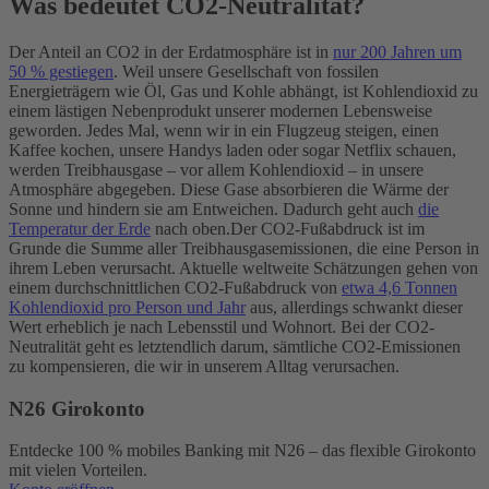
Was bedeutet CO2-Neutralität?
Der Anteil an CO2 in der Erdatmosphäre ist in
nur 200 Jahren um
50 % gestiegen
. Weil unsere Gesellschaft von fossilen
Energieträgern wie Öl, Gas und Kohle abhängt, ist Kohlendioxid zu
einem lästigen Nebenprodukt unserer modernen Lebensweise
geworden. Jedes Mal, wenn wir in ein Flugzeug steigen, einen
Kaffee kochen, unsere Handys laden oder sogar Netflix schauen,
werden Treibhausgase – vor allem Kohlendioxid – in unsere
Atmosphäre abgegeben. Diese Gase absorbieren die Wärme der
Sonne und hindern sie am Entweichen. Dadurch geht auch
die
Temperatur der Erde
nach oben.
Der CO2-Fußabdruck ist im
Grunde die Summe aller Treibhausgasemissionen, die eine Person in
ihrem Leben verursacht. Aktuelle weltweite Schätzungen gehen von
einem durchschnittlichen CO2-Fußabdruck von
etwa 4,6 Tonnen
Kohlendioxid pro Person und Jahr
aus, allerdings schwankt dieser
Wert erheblich je nach Lebensstil und Wohnort. Bei der CO2-
Neutralität geht es letztendlich darum, sämtliche CO2-Emissionen
zu kompensieren, die wir in unserem Alltag verursachen.
N26 Girokonto
Entdecke 100 % mobiles Banking mit N26 – das flexible Girokonto
mit vielen Vorteilen.