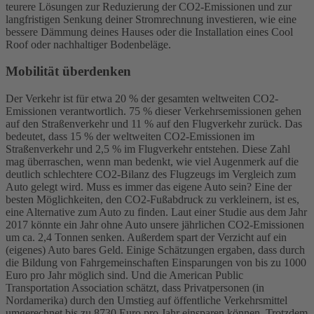
teurere Lösungen zur Reduzierung der CO2-Emissionen und zur
langfristigen Senkung deiner Stromrechnung investieren, wie eine
bessere Dämmung deines Hauses oder die Installation eines Cool
Roof oder nachhaltiger Bodenbeläge.
Mobilität überdenken
Der Verkehr ist für etwa 20 % der gesamten weltweiten CO2-
Emissionen verantwortlich. 75 % dieser Verkehrsemissionen gehen
auf den Straßenverkehr und 11 % auf den Flugverkehr zurück. Das
bedeutet, dass 15 % der weltweiten CO2-Emissionen im
Straßenverkehr und 2,5 % im Flugverkehr entstehen. Diese Zahl
mag überraschen, wenn man bedenkt, wie viel Augenmerk auf die
deutlich schlechtere CO2-Bilanz des Flugzeugs im Vergleich zum
Auto gelegt wird.
Muss es immer das eigene Auto sein? Eine der
besten Möglichkeiten, den CO2-Fußabdruck zu verkleinern, ist es,
eine Alternative zum Auto zu finden. Laut einer Studie aus dem Jahr
2017 könnte ein Jahr ohne Auto unsere jährlichen CO2-Emissionen
um ca. 2,4 Tonnen senken. Außerdem spart der Verzicht auf ein
(eigenes) Auto bares Geld. Einige Schätzungen ergaben, dass durch
die Bildung von Fahrgemeinschaften Einsparungen von bis zu 1000
Euro pro Jahr möglich sind. Und die American Public
Transportation Association schätzt, dass Privatpersonen (in
Nordamerika) durch den Umstieg auf öffentliche Verkehrsmittel
umgerechnet bis zu 8730 Euro pro Jahr einsparen können. Trotzdem