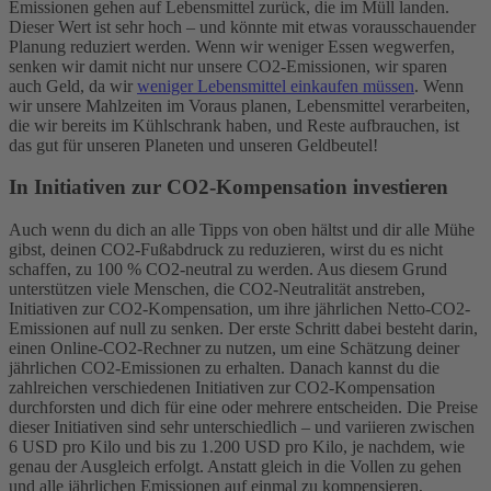
Emissionen gehen auf Lebensmittel zurück, die im Müll landen.
Dieser Wert ist sehr hoch – und könnte mit etwas vorausschauender
Planung reduziert werden. Wenn wir weniger Essen wegwerfen,
senken wir damit nicht nur unsere CO2-Emissionen, wir sparen
auch Geld, da wir
weniger Lebensmittel einkaufen müssen
. Wenn
wir unsere Mahlzeiten im Voraus planen, Lebensmittel verarbeiten,
die wir bereits im Kühlschrank haben, und Reste aufbrauchen, ist
das gut für unseren Planeten und unseren Geldbeutel!
In Initiativen zur CO2-Kompensation investieren
Auch wenn du dich an alle Tipps von oben hältst und dir alle Mühe
gibst, deinen CO2-Fußabdruck zu reduzieren, wirst du es nicht
schaffen, zu 100 % CO2-neutral zu werden. Aus diesem Grund
unterstützen viele Menschen, die CO2-Neutralität anstreben,
Initiativen zur CO2-Kompensation, um ihre jährlichen Netto-CO2-
Emissionen auf null zu senken. Der erste Schritt dabei besteht darin,
einen Online-CO2-Rechner zu nutzen, um eine Schätzung deiner
jährlichen CO2-Emissionen zu erhalten. Danach kannst du die
zahlreichen verschiedenen Initiativen zur CO2-Kompensation
durchforsten und dich für eine oder mehrere entscheiden.
Die Preise
dieser Initiativen sind sehr unterschiedlich – und variieren zwischen
6 USD pro Kilo und bis zu 1.200 USD pro Kilo, je nachdem, wie
genau der Ausgleich erfolgt. Anstatt gleich in die Vollen zu gehen
und alle jährlichen Emissionen auf einmal zu kompensieren,