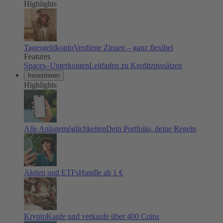
Highlights
Tagesgeldkonto
Verdiene Zinsen – ganz flexibel
Features
Spaces–Unterkonten
Leitfaden zu Kreditzinssätzen
Investieren
Highlights
Alle Anlagemöglichkeiten
Dein Portfolio, deine Regeln
Aktien und ETFs
Handle ab 1 €
Krypto
Kaufe und verkaufe über 400 Coins