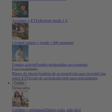
Acciones y ETFs
Invierte desde 1 €
Crypto
Compra y vende +
300
monedas
Fondos activos
Fondos gestionados por expertos
Funcionalidades
Planes de ahorro
Análisis de acciones
Guía para invertir
Guía
sobre ETFs
Guía de acciones
Invertir para principiantes
Crédito
Destacados
Créditos y préstamos
Dinero extra, más fácil