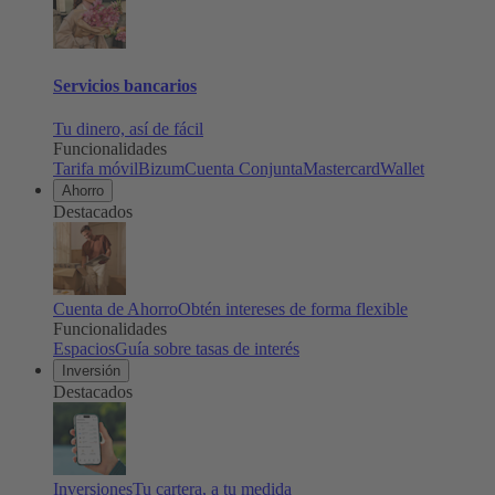
Servicios bancarios
Tu dinero, así de fácil
Funcionalidades
Tarifa móvil
Bizum
Cuenta Conjunta
Mastercard
Wallet
Ahorro
Destacados
Cuenta de Ahorro
Obtén intereses de forma flexible
Funcionalidades
Espacios
Guía sobre tasas de interés
Inversión
Destacados
Inversiones
Tu cartera, a tu medida