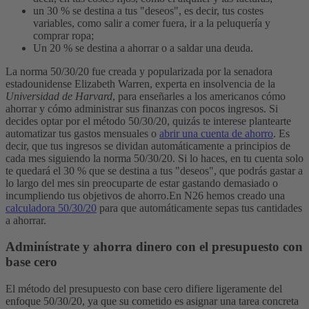
un 30 % se destina a tus "deseos", es decir, tus costes
variables, como salir a comer fuera, ir a la peluquería y
comprar ropa;
Un 20 % se destina a ahorrar o a saldar una deuda.
La norma 50/30/20 fue creada y popularizada por la senadora
estadounidense Elizabeth Warren, experta en insolvencia de la
Universidad de Harvard
, para enseñarles a los americanos cómo
ahorrar y cómo administrar sus finanzas con pocos ingresos.
Si
decides optar por el método 50/30/20, quizás te interese plantearte
automatizar tus gastos mensuales o
abrir una cuenta de ahorro
. Es
decir, que tus ingresos se dividan automáticamente a principios de
cada mes siguiendo la norma 50/30/20. Si lo haces, en tu cuenta solo
te quedará el 30 % que se destina a tus "deseos", que podrás gastar a
lo largo del mes sin preocuparte de estar gastando demasiado o
incumpliendo tus objetivos de ahorro.
En N26 hemos creado una
calculadora 50/30/20
para que automáticamente sepas tus cantidades
a ahorrar.
Adminístrate y ahorra dinero con el presupuesto con
base cero
El método del presupuesto con base cero difiere ligeramente del
enfoque 50/30/20, ya que su cometido es asignar una tarea concreta