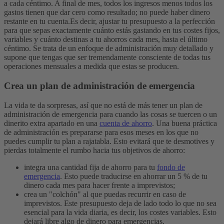
a cada céntimo. A final de mes, todos los ingresos menos todos los
gastos tienen que dar cero como resultado; no puede haber dinero
restante en tu cuenta.
Es decir, ajustar tu presupuesto a la perfección
para que sepas exactamente cuánto estás gastando en tus costes fijos,
variables y cuánto destinas a tu ahorros cada mes, hasta el último
céntimo. Se trata de un enfoque de administración muy detallado y
supone que tengas que ser tremendamente consciente de todas tus
operaciones mensuales a medida que estas se producen.
Crea un plan de administración de emergencia
La vida te da sorpresas, así que no está de más tener un plan de
administración de emergencia para cuando las cosas se tuercen o un
dinerito extra apartado en una
cuenta de ahorro
.
Una buena práctica
de administración es prepararse para esos meses en los que no
puedes cumplir tu plan a rajatabla. Esto evitará que te desmotives y
pierdas totalmente el rumbo hacia tus objetivos de ahorro:
integra una cantidad fija de ahorro para tu
fondo de
emergencia
. Esto puede traducirse en ahorrar un 5 % de tu
dinero cada mes para hacer frente a imprevistos;
crea un "colchón" al que puedas recurrir en caso de
imprevistos. Este presupuesto deja de lado todo lo que no sea
esencial para la vida diaria, es decir, los costes variables. Esto
dejará libre algo de dinero para emergencias.