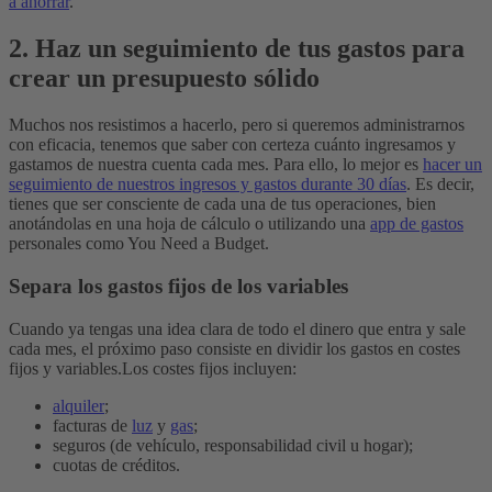
a ahorrar
.
2. Haz un seguimiento de tus gastos para
crear un presupuesto sólido
Muchos nos resistimos a hacerlo, pero si queremos administrarnos
con eficacia, tenemos que saber con certeza cuánto ingresamos y
gastamos de nuestra cuenta cada mes. Para ello, lo mejor es
hacer un
seguimiento de nuestros ingresos y gastos durante 30 días
. Es decir,
tienes que ser consciente de cada una de tus operaciones, bien
anotándolas en una hoja de cálculo o utilizando una
app de gastos
personales como You Need a Budget.
Separa los gastos fijos de los variables
Cuando ya tengas una idea clara de todo el dinero que entra y sale
cada mes, el próximo paso consiste en dividir los gastos en costes
fijos y variables.
Los costes fijos incluyen:
alquiler
;
facturas de
luz
y
gas
;
seguros (de vehículo, responsabilidad civil u hogar);
cuotas de créditos.