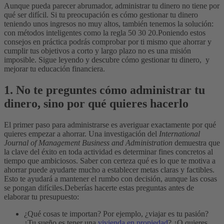
Aunque pueda parecer abrumador, administrar tu dinero no tiene por
qué ser difícil. Si tu preocupación es cómo gestionar tu dinero
teniendo unos ingresos no muy altos, también tenemos la solución:
con métodos inteligentes como la regla 50 30 20.
Poniendo estos
consejos en práctica podrás comprobar por ti mismo que ahorrar y
cumplir tus objetivos a corto y largo plazo no es una misión
imposible. Sigue leyendo y descubre cómo gestionar tu dinero, y
mejorar tu educación financiera.
1. No te preguntes cómo administrar tu
dinero, sino por qué quieres hacerlo
El primer paso para administrarse es averiguar exactamente por qué
quieres empezar a ahorrar. Una investigación del
International
Journal of Management Business and Administration
demuestra que
la clave del éxito en toda actividad es determinar fines concretos al
tiempo que ambiciosos.
Saber con certeza qué es lo que te motiva a
ahorrar puede ayudarte mucho a establecer metas claras y factibles.
Esto te ayudará a mantener el rumbo con decisión, aunque las cosas
se pongan difíciles.
Deberías hacerte estas preguntas antes de
elaborar tu presupuesto:
¿Qué cosas te importan? Por ejemplo, ¿viajar es tu pasión?
¿Tu sueño es tener una
vivienda en propiedad
? ¿O quieres