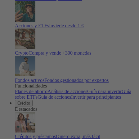
Acciones y ETFs
Invierte desde 1 €
Crypto
Compra y vende +
300
monedas
Fondos activos
Fondos gestionados por expertos
Funcionalidades
Planes de ahorro
Análisis de acciones
Guía para invertir
Guía
sobre ETFs
Guía de acciones
Invertir para principiantes
Crédito
Destacados
Créditos y préstamos
Dinero extra, más fácil