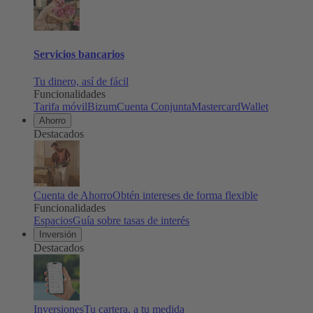
Servicios bancarios
Tu dinero, así de fácil
Funcionalidades
Tarifa móvil
Bizum
Cuenta Conjunta
Mastercard
Wallet
Ahorro
Destacados
Cuenta de Ahorro
Obtén intereses de forma flexible
Funcionalidades
Espacios
Guía sobre tasas de interés
Inversión
Destacados
Inversiones
Tu cartera, a tu medida