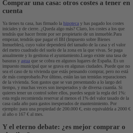
Comprar una casa: otros costes a tener en
cuenta
Ya tienes tu casa, has firmado la
hipoteca
y has pagado los costes
iniciales y de cierre. ¿Queda algo más? Claro, los costes a los que
tendrás que hacer frente por ser propietario de un inmueble.
Para
empezar, tendrás que pagar el IBI (Impuesto sobre Bienes
Inmuebles), cuyo valor dependerá del tamaño de la casa y el valor
del metro cuadrado del suelo de la zona en la que vivas. Se paga
anualmente y lo gestiona el ayuntamiento.
Luego existe una tasa de
basuras y
agua
que se cobra en algunos lugares de España. Es un
impuesto municipal que se grava en algunas ciudades. Puede que no
sea el caso de tu vivienda que estás pensando comprar, pero no está
de más comprobarlo.
Por último, están las tan temidas reparaciones
de la vivienda. Son gastos que se van presentando a lo largo del
tiempo, y muchas veces son inesperados y de diversa cuantía. Si
quieres tener un control sobre ellos, puedes seguir la regla del 1%:
esta regla recomienda reservar al menos el 1% del valor tasado de la
casa cada año para gastos inesperados de mantenimiento. Por
ejemplo: para una propiedad de 200.000 €, esto equivaldría a 2000 €
al año o 167 € al mes.
Y el eterno debate: ¿es mejor comprar o