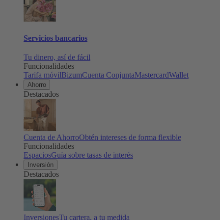
Servicios bancarios
Tu dinero, así de fácil
Funcionalidades
Tarifa móvil
Bizum
Cuenta Conjunta
Mastercard
Wallet
Ahorro
Destacados
Cuenta de Ahorro
Obtén intereses de forma flexible
Funcionalidades
Espacios
Guía sobre tasas de interés
Inversión
Destacados
Inversiones
Tu cartera, a tu medida