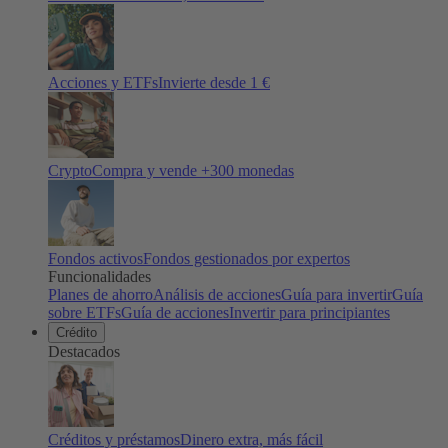
Acciones y ETFs
Invierte desde 1 €
Crypto
Compra y vende +
300
monedas
Fondos activos
Fondos gestionados por expertos
Funcionalidades
Planes de ahorro
Análisis de acciones
Guía para invertir
Guía
sobre ETFs
Guía de acciones
Invertir para principiantes
Crédito
Destacados
Créditos y préstamos
Dinero extra, más fácil