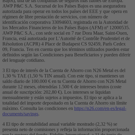
Bajos), una de las compañías de seguros más fiables de Europa.
AWP P&C S.A. Sucursal de los Países Bajos es una aseguradora
autorizada para operar en todos los países del EEE y que opera en
régimen de libre prestación de servicios, con número de
identificación corporativa 33094603, registrada en la Autoridad de
los Mercados Financieros de los Países Bajos (AFM) nº 12000535.
AWP P&C S.A., con sede social en 7 rue Dora Maar, Saint-Ouen,
Francia, está autorizada por L’Autorité de Contrôle Prudentiel et de
Résolution (ACPR) 4 Place de Budapest CS 92459, París Cedex
09, Francia. Ten en cuenta que los términos utilizados pueden estar
definidos según las Condiciones para Beneficiarios y pueden diferir
del lenguaje cotidiano.
3 El tipo de interés de la Cuenta de Ahorro con N26 Metal es del
1,30 % TAE (1,50 % TIN anual). Con este tipo, si mantienes un
saldo diario de 100.000 € en tu Cuenta de Ahorro con N26 Metal
durante 12 meses, obtendrías 1.500 € de intereses brutos (coste
anual de suscripción: 202,80 €). Los intereses se liquidan
mensualmente y están sujetos a impuestos. El tipo se aplica a la
totalidad del importe depositado en la Cuenta de Ahorro sin límite
máximo. Consulta las condiciones en
https://n26.com/en-es/legal-
documents/savings
.
4 El tipo de rentabilidad anual variable mostrado (2,32 %) se
presenta neto de comisiones y refleja la información proporcionada
por la gestora del fondo, Fidelity International, a 11 de junio de