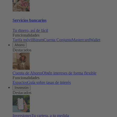
Servicios bancarios
Tu dinero, así de fácil
Funcionalidades
Tarifa móvil
Bizum
Cuenta Conjunta
Mastercard
Wallet
Ahorro
Destacados
Cuenta de Ahorro
Obtén intereses de forma flexible
Funcionalidades
Espacios
Guía sobre tasas de interés
Inversión
Destacados
Inversiones
Tu cartera, a tu medida