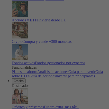
Acciones y ETFs
Invierte desde 1 €
Crypto
Compra y vende +
300
monedas
Fondos activos
Fondos gestionados por expertos
Funcionalidades
Planes de ahorro
Análisis de acciones
Guía para invertir
Guía
sobre ETFs
Guía de acciones
Invertir para principiantes
Crédito
Destacados
Créditos y préstamos
Dinero extra, más fácil