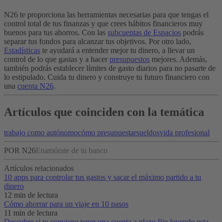
N26 te proporciona las herramientas necesarias para que tengas el
control total de tus finanzas y que crees hábitos financieros muy
buenos para tus ahorros. Con las
subcuentas de Espacios
podrás
separar tus fondos para alcanzar tus objetivos.
Por otro lado,
Estadísticas
te ayudará a entender mejor tu dinero, a llevar un
control de lo que gastas y a hacer
presupuestos
mejores. Además,
también podrás establecer límites de gasto diarios para no pasarte de
lo estipulado. Cuida tu dinero y construye tu futuro financiero con
una
cuenta N26
.
Artículos que coinciden con la temática
trabajo como autónomo
cómo presupuestar
sueldos
vida profesional
POR N26
Enamórate de tu banco
Artículos relacionados
10 apps para controlar tus gastos y sacar el máximo partido a tu
dinero
12 min de lectura
Cómo ahorrar para un viaje en 10 pasos
11 min de lectura
Descubre si te conviene tener una cuenta a plazo fijo leyendo esta