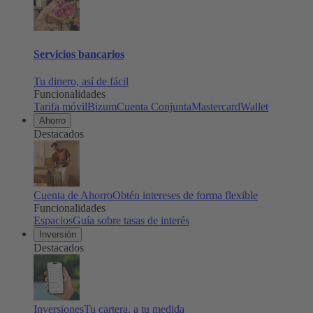
Servicios bancarios
Tu dinero, así de fácil
Funcionalidades
Tarifa móvil
Bizum
Cuenta Conjunta
Mastercard
Wallet
Ahorro
Destacados
Cuenta de Ahorro
Obtén intereses de forma flexible
Funcionalidades
Espacios
Guía sobre tasas de interés
Inversión
Destacados
Inversiones
Tu cartera, a tu medida