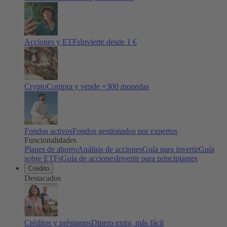
Acciones y ETFs
Invierte desde 1 €
Crypto
Compra y vende +
300
monedas
Fondos activos
Fondos gestionados por expertos
Funcionalidades
Planes de ahorro
Análisis de acciones
Guía para invertir
Guía
sobre ETFs
Guía de acciones
Invertir para principiantes
Crédito
Destacados
Créditos y préstamos
Dinero extra, más fácil