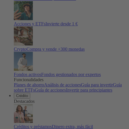
Acciones y ETFs
Invierte desde 1 €
Crypto
Compra y vende +
300
monedas
Fondos activos
Fondos gestionados por expertos
Funcionalidades
Planes de ahorro
Análisis de acciones
Guía para invertir
Guía
sobre ETFs
Guía de acciones
Invertir para principiantes
Crédito
Destacados
Créditos y préstamos
Dinero extra, más fácil