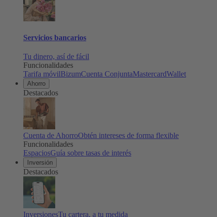
Servicios bancarios
Tu dinero, así de fácil
Funcionalidades
Tarifa móvil
Bizum
Cuenta Conjunta
Mastercard
Wallet
Ahorro
Destacados
Cuenta de Ahorro
Obtén intereses de forma flexible
Funcionalidades
Espacios
Guía sobre tasas de interés
Inversión
Destacados
Inversiones
Tu cartera, a tu medida