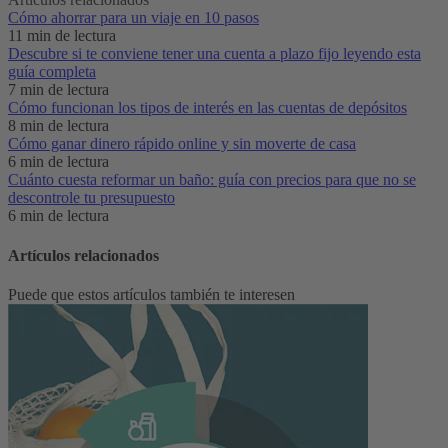
Cómo ahorrar para un viaje en 10 pasos
11 min de lectura
Descubre si te conviene tener una cuenta a plazo fijo leyendo esta
guía completa
7 min de lectura
Cómo funcionan los tipos de interés en las cuentas de depósitos
8 min de lectura
Cómo ganar dinero rápido online y sin moverte de casa
6 min de lectura
Cuánto cuesta reformar un baño: guía con precios para que no se
descontrole tu presupuesto
6 min de lectura
Artículos relacionados
Puede que estos artículos también te interesen