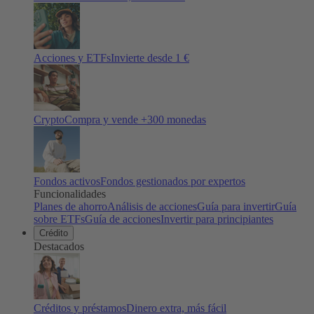
Acciones y ETFs
Invierte desde 1 €
Crypto
Compra y vende +
300
monedas
Fondos activos
Fondos gestionados por expertos
Funcionalidades
Planes de ahorro
Análisis de acciones
Guía para invertir
Guía
sobre ETFs
Guía de acciones
Invertir para principiantes
Crédito
Destacados
Créditos y préstamos
Dinero extra, más fácil