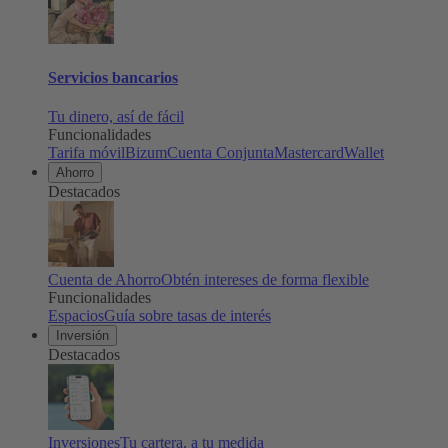
Servicios bancarios
Tu dinero, así de fácil
Funcionalidades
Tarifa móvil
Bizum
Cuenta Conjunta
Mastercard
Wallet
Ahorro
Destacados
Cuenta de Ahorro
Obtén intereses de forma flexible
Funcionalidades
Espacios
Guía sobre tasas de interés
Inversión
Destacados
Inversiones
Tu cartera, a tu medida