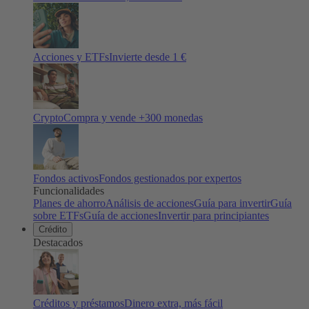
Acciones y ETFs
Invierte desde 1 €
Crypto
Compra y vende +
300
monedas
Fondos activos
Fondos gestionados por expertos
Funcionalidades
Planes de ahorro
Análisis de acciones
Guía para invertir
Guía
sobre ETFs
Guía de acciones
Invertir para principiantes
Crédito
Destacados
Créditos y préstamos
Dinero extra, más fácil