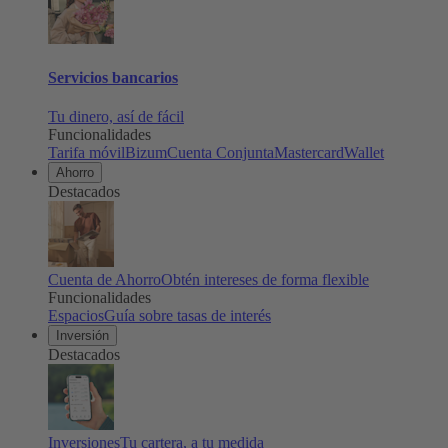
Servicios bancarios
Tu dinero, así de fácil
Funcionalidades
Tarifa móvil
Bizum
Cuenta Conjunta
Mastercard
Wallet
Ahorro
Destacados
Cuenta de Ahorro
Obtén intereses de forma flexible
Funcionalidades
Espacios
Guía sobre tasas de interés
Inversión
Destacados
Inversiones
Tu cartera, a tu medida