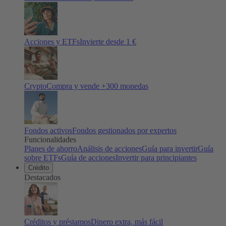
Acciones y ETFs
Invierte desde 1 €
Crypto
Compra y vende +
300
monedas
Fondos activos
Fondos gestionados por expertos
Funcionalidades
Planes de ahorro
Análisis de acciones
Guía para invertir
Guía
sobre ETFs
Guía de acciones
Invertir para principiantes
Crédito
Destacados
Créditos y préstamos
Dinero extra, más fácil