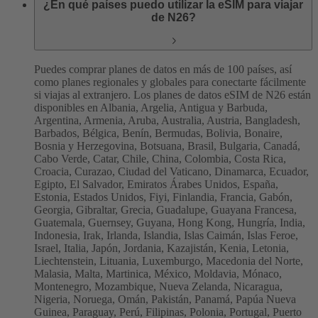
¿En qué países puedo utilizar la eSIM para viajar
de N26?
Puedes comprar planes de datos en más de 100 países, así
como planes regionales y globales para conectarte fácilmente
si viajas al extranjero. Los planes de datos eSIM de N26 están
disponibles en Albania, Argelia, Antigua y Barbuda,
Argentina, Armenia, Aruba, Australia, Austria, Bangladesh,
Barbados, Bélgica, Benín, Bermudas, Bolivia, Bonaire,
Bosnia y Herzegovina, Botsuana, Brasil, Bulgaria, Canadá,
Cabo Verde, Catar, Chile, China, Colombia, Costa Rica,
Croacia, Curazao, Ciudad del Vaticano, Dinamarca, Ecuador,
Egipto, El Salvador, Emiratos Árabes Unidos, España,
Estonia, Estados Unidos, Fiyi, Finlandia, Francia, Gabón,
Georgia, Gibraltar, Grecia, Guadalupe, Guayana Francesa,
Guatemala, Guernsey, Guyana, Hong Kong, Hungría, India,
Indonesia, Irak, Irlanda, Islandia, Islas Caimán, Islas Feroe,
Israel, Italia, Japón, Jordania, Kazajistán, Kenia, Letonia,
Liechtenstein, Lituania, Luxemburgo, Macedonia del Norte,
Malasia, Malta, Martinica, México, Moldavia, Mónaco,
Montenegro, Mozambique, Nueva Zelanda, Nicaragua,
Nigeria, Noruega, Omán, Pakistán, Panamá, Papúa Nueva
Guinea, Paraguay, Perú, Filipinas, Polonia, Portugal, Puerto