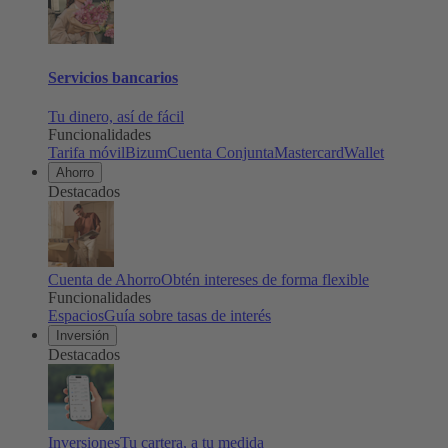
Servicios bancarios
Tu dinero, así de fácil
Funcionalidades
Tarifa móvil
Bizum
Cuenta Conjunta
Mastercard
Wallet
Ahorro
Destacados
Cuenta de Ahorro
Obtén intereses de forma flexible
Funcionalidades
Espacios
Guía sobre tasas de interés
Inversión
Destacados
Inversiones
Tu cartera, a tu medida