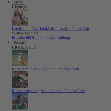
Kredit
Highlights
Kredite und Darlehen
Mehr finanzielle Flexibilität
Weitere Features
Privatkredit
Dispokredit
Ratenzahlung
Reisen
HIGHLIGHTS
Reisevorteile
Banking ohne Landesgrenzen
Reiseversicherung
Schutz für den Fall der Fälle