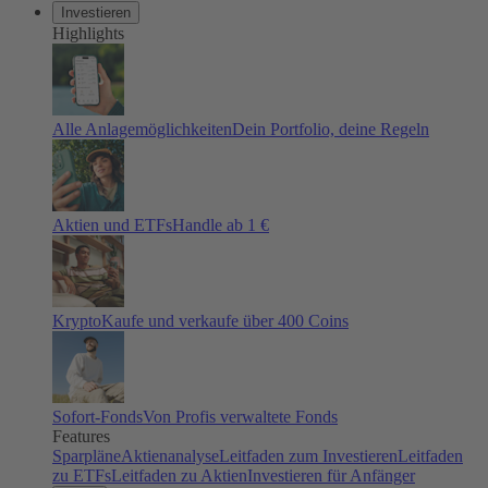
Investieren
Highlights
Alle Anlagemöglichkeiten
Dein Portfolio, deine Regeln
Aktien und ETFs
Handle ab 1 €
Krypto
Kaufe und verkaufe über 400 Coins
Sofort-Fonds
Von Profis verwaltete Fonds
Features
Sparpläne
Aktienanalyse
Leitfaden zum Investieren
Leitfaden
zu ETFs
Leitfaden zu Aktien
Investieren für Anfänger