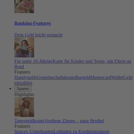
Banking-Features
Dein Geld leicht gemacht
Für unter 18-Jährige
Karte für Kinder und Teens, mit Eltern an
Bord
Features
Handytarife
Gemeinschaftskonto
Bargeld
Mastercard
Wallet
Geld
einzahlen
Sparen
Highlights
Tagesgeldkonto
Verdiene Zinsen – ganz flexibel
Features
Spaces–Unterkonten
Leitfaden zu Kreditzinssätzen