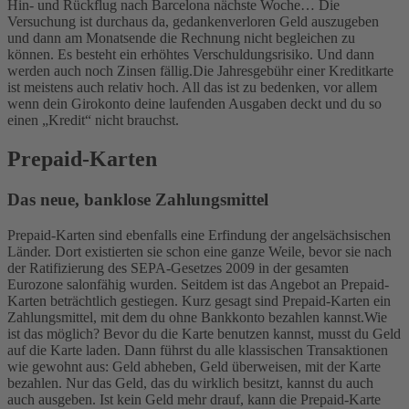
Hin- und Rückflug nach Barcelona nächste Woche… Die
Versuchung ist durchaus da, gedankenverloren Geld auszugeben
und dann am Monatsende die Rechnung nicht begleichen zu
können. Es besteht ein erhöhtes Verschuldungsrisiko. Und dann
werden auch noch Zinsen fällig.
Die Jahresgebühr einer Kreditkarte
ist meistens auch relativ hoch. All das ist zu bedenken, vor allem
wenn dein Girokonto deine laufenden Ausgaben deckt und du so
einen „Kredit“ nicht brauchst.
Prepaid-Karten
Das neue, banklose Zahlungsmittel
Prepaid-Karten sind ebenfalls eine Erfindung der angelsächsischen
Länder. Dort existierten sie schon eine ganze Weile, bevor sie nach
der Ratifizierung des SEPA-Gesetzes 2009 in der gesamten
Eurozone salonfähig wurden. Seitdem ist das Angebot an Prepaid-
Karten beträchtlich gestiegen. Kurz gesagt sind Prepaid-Karten ein
Zahlungsmittel, mit dem du ohne Bankkonto bezahlen kannst.
Wie
ist das möglich? Bevor du die Karte benutzen kannst, musst du Geld
auf die Karte laden. Dann führst du alle klassischen Transaktionen
wie gewohnt aus: Geld abheben, Geld überweisen, mit der Karte
bezahlen. Nur das Geld, das du wirklich besitzt, kannst du auch
auch ausgeben. Ist kein Geld mehr drauf, kann die Prepaid-Karte