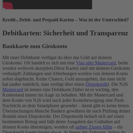
Kredit-, Debit- und Prepaid-Karten – Was ist der Unterschied?
Debitkarten: Sicherheit und Transparenz
Bankkarte zum Girokonto
Mit einer Debitkarte verfügst du über das Geld auf deinem
Girokonto. Oft handelt es sich um eine
Visa oder Mastercard
, beide
werden weltweit akzeptiert.
Diese Karten sind mit deinem Girokonto
verknüpft: Zahlungen und Abhebungen werden von deinem Konto
sofort abgebucht. Keine Chance, Geld auszugeben, das man nicht
hat (außer natürlich, man verfügt über einen
Dispokredit
). Die N26
Mastercard
ist immer eine Debitkarte.
Dabei ist es wichtig, den
Kontostand immer im Auge zu behalten. Mit der Mastercard und
dem Konto von N26 wird nach jeder Kontobewegung eine Push-
Nachricht an dein Smartphone gesendet – damit gibt es keine bösen
Überraschungen.
Manche Banken gewähren dir nach Prüfung deiner
Bonität einen Dispokredit. Der Dispokredit beläuft sich auf einen
bestimmten Betrag und falls deine Ausgaben das Guthaben auf
deinem Konto übersteigen, werden oft
saftige Zinsen fällig
– ein
Dispokredit kostet immer etwas. Je länger der Zeitraum, indem du