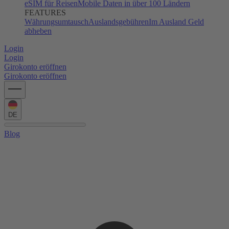
eSIM für Reisen
Mobile Daten in über 100 Ländern
FEATURES
Währungsumtausch
Auslandsgebühren
Im Ausland Geld
abheben
Login
Login
Girokonto eröffnen
Girokonto eröffnen
DE
Blog