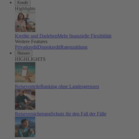
Kredit
Highlights
Kredite und Darlehen
Mehr finanzielle Flexibilität
Weitere Features
Privatkredit
Dispokredit
Ratenzahlung
Reisen
HIGHLIGHTS
Reisevorteile
Banking ohne Landesgrenzen
Reiseversicherung
Schutz für den Fall der Fälle