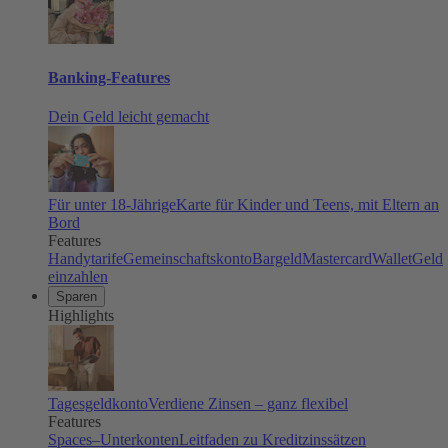
Banking-Features
Dein Geld leicht gemacht
Für unter 18-Jährige
Karte für Kinder und Teens, mit Eltern an
Bord
Features
Handytarife
Gemeinschaftskonto
Bargeld
Mastercard
Wallet
Geld
einzahlen
Sparen
Highlights
Tagesgeldkonto
Verdiene Zinsen – ganz flexibel
Features
Spaces–Unterkonten
Leitfaden zu Kreditzinssätzen