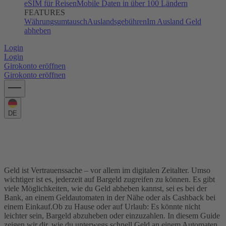
eSIM für Reisen
Mobile Daten in über 100 Ländern
FEATURES
Währungsumtausch
Auslandsgebühren
Im Ausland Geld
abheben
Login
Login
Girokonto eröffnen
Girokonto eröffnen
DE
Wie hebe ich Geld bei der Bank oder an
einem Automaten ab?
Geld ist Vertrauenssache – vor allem im digitalen Zeitalter. Umso
wichtiger ist es, jederzeit auf Bargeld zugreifen zu können. Es gibt
viele Möglichkeiten, wie du Geld abheben kannst, sei es bei der
Bank, an einem Geldautomaten in der Nähe oder als Cashback bei
einem Einkauf.
Ob zu Hause oder auf Urlaub: Es könnte nicht
leichter sein, Bargeld abzuheben oder einzuzahlen. In diesem Guide
zeigen wir dir, wie du unterwegs schnell Geld an einem Automaten