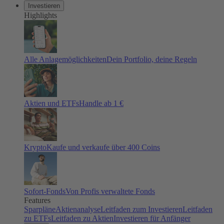
Investieren
Highlights
Alle Anlagemöglichkeiten
Dein Portfolio, deine Regeln
Aktien und ETFs
Handle ab 1 €
Krypto
Kaufe und verkaufe über 400 Coins
Sofort-Fonds
Von Profis verwaltete Fonds
Features
Sparpläne
Aktienanalyse
Leitfaden zum Investieren
Leitfaden
zu ETFs
Leitfaden zu Aktien
Investieren für Anfänger