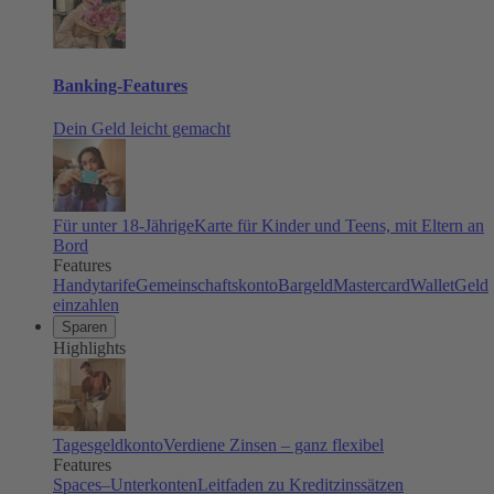
Banking-Features
Dein Geld leicht gemacht
Für unter 18-Jährige
Karte für Kinder und Teens, mit Eltern an
Bord
Features
Handytarife
Gemeinschaftskonto
Bargeld
Mastercard
Wallet
Geld
einzahlen
Sparen
Highlights
Tagesgeldkonto
Verdiene Zinsen – ganz flexibel
Features
Spaces–Unterkonten
Leitfaden zu Kreditzinssätzen