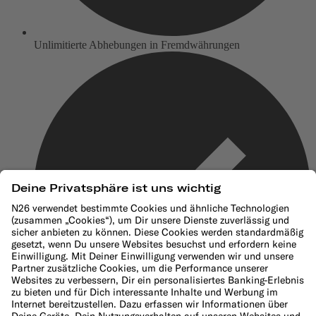
Unlimitierte Abhebungen in Fremdwährungen