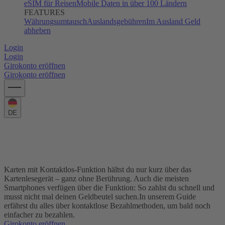
eSIM für Reisen
Mobile Daten in über 100 Ländern
FEATURES
Währungsumtausch
Auslandsgebühren
Im Ausland Geld
abheben
Login
Login
Girokonto eröffnen
Girokonto eröffnen
DE
Kontaktlos bezahlen – das musst du
wissen
Karten mit Kontaktlos-Funktion hältst du nur kurz über das
Kartenlesegerät – ganz ohne Berührung. Auch die meisten
Smartphones verfügen über die Funktion: So zahlst du schnell und
musst nicht mal deinen Geldbeutel suchen.
In unserem Guide
erfährst du alles über kontaktlose Bezahlmethoden, um bald noch
einfacher zu bezahlen.
Girokonto eröffnen