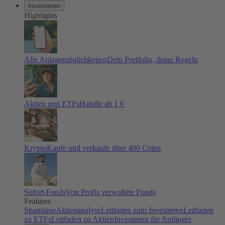
Investieren
Highlights
Alle Anlagemöglichkeiten
Dein Portfolio, deine Regeln
Aktien und ETFs
Handle ab 1 €
Krypto
Kaufe und verkaufe über 400 Coins
Sofort-Fonds
Von Profis verwaltete Fonds
Features
Sparpläne
Aktienanalyse
Leitfaden zum Investieren
Leitfaden
zu ETFs
Leitfaden zu Aktien
Investieren für Anfänger