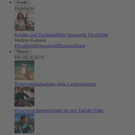
Kredit
Highlights
Kredite und Darlehen
Mehr finanzielle Flexibilität
Weitere Features
Privatkredit
Dispokredit
Ratenzahlung
Reisen
HIGHLIGHTS
Reisevorteile
Banking ohne Landesgrenzen
Reiseversicherung
Schutz für den Fall der Fälle