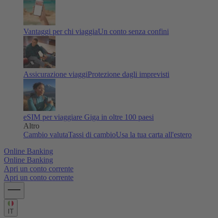
Vantaggi per chi viaggia
Un conto senza confini
Assicurazione viaggi
Protezione dagli imprevisti
eSIM per viaggiare
Giga in oltre 100 paesi
Altro
Cambio valuta
Tassi di cambio
Usa la tua carta all'estero
Online Banking
Online Banking
Apri un conto corrente
Apri un conto corrente
IT