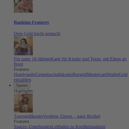
Banking-Features
Dein Geld leicht gemacht
Für unter 18-Jährige
Karte für Kinder und Teens, mit Eltern an
Bord
Features
Handytarife
Gemeinschaftskonto
Bargeld
Mastercard
Wallet
Geld
einzahlen
Sparen
Highlights
Tagesgeldkonto
Verdiene Zinsen – ganz flexibel
Features
Spaces–Unterkonten
Leitfaden zu Kreditzinssätzen