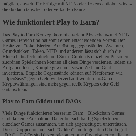
möglich, dass du für Erfolge mit NFTs oder Tokens entlohnt wirst –
die du dann tauschen oder verkaufen kannst.
Wie funktioniert Play to Earn?
Das Play to Earn Konzept kommt aus dem Blockchain- und NFT-
Games Bereich und hat somit einen entscheidenden Vorteil: Der
Besitz von "tokenisierten" Ausrüstungsgegenständen, Avataren,
Grundstücken, Token, NFTs und anderem lässt sich durch die
Blockchain-Technologie und Smart Contracts einzelnen Personen
zuordnen.
SpielerInnen können all diese Dinge verdienen, indem sie
Aufgaben lösen, Kämpfe gewinnen sowie Zeit und Geld
investieren. Erspielte Gegenstände können auf Plattformen wie
"OpenSeas" gegen Geld weiterverkauft werden. In-Game
Kryptowährungen sind meist gegen reelle Kryptos oder Geld
eintauschbar.
Play to Earn Gilden und DAOs
Viele Dinge funktionieren besser im Team – Blockchain-Games
sind da keine Ausnahme. Daher tun sich häufig SpielerInnen
einzelner Games zusammen, um sich gegenseitig zu unterstützen.
Diese Gruppen nennen sich "Gilden" und tragen den Oberbegriff
"DAO". DAOs sind dezentrale, autonome Organisationen, die an