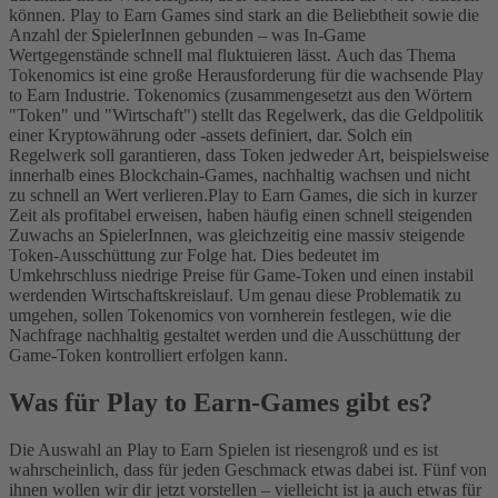
können. Play to Earn Games sind stark an die Beliebtheit sowie die
Anzahl der SpielerInnen gebunden – was In-Game
Wertgegenstände schnell mal fluktuieren lässt.
Auch das Thema
Tokenomics ist eine große Herausforderung für die wachsende Play
to Earn Industrie. Tokenomics (zusammengesetzt aus den Wörtern
"Token" und "Wirtschaft") stellt das Regelwerk, das die Geldpolitik
einer Kryptowährung oder -assets definiert, dar. Solch ein
Regelwerk soll garantieren, dass Token jedweder Art, beispielsweise
innerhalb eines Blockchain-Games, nachhaltig wachsen und nicht
zu schnell an Wert verlieren.
Play to Earn Games, die sich in kurzer
Zeit als profitabel erweisen, haben häufig einen schnell steigenden
Zuwachs an SpielerInnen, was gleichzeitig eine massiv steigende
Token-Ausschüttung zur Folge hat. Dies bedeutet im
Umkehrschluss niedrige Preise für Game-Token und einen instabil
werdenden Wirtschaftskreislauf. Um genau diese Problematik zu
umgehen, sollen Tokenomics von vornherein festlegen, wie die
Nachfrage nachhaltig gestaltet werden und die Ausschüttung der
Game-Token kontrolliert erfolgen kann.
Was für Play to Earn-Games gibt es?
Die Auswahl an Play to Earn Spielen ist riesengroß und es ist
wahrscheinlich, dass für jeden Geschmack etwas dabei ist. Fünf von
ihnen wollen wir dir jetzt vorstellen – vielleicht ist ja auch etwas für