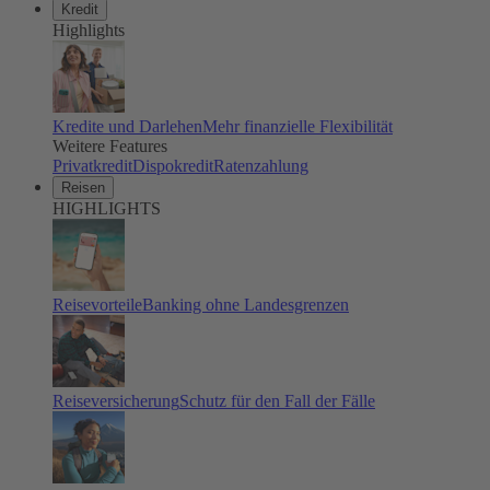
Kredit
Highlights
Kredite und Darlehen
Mehr finanzielle Flexibilität
Weitere Features
Privatkredit
Dispokredit
Ratenzahlung
Reisen
HIGHLIGHTS
Reisevorteile
Banking ohne Landesgrenzen
Reiseversicherung
Schutz für den Fall der Fälle