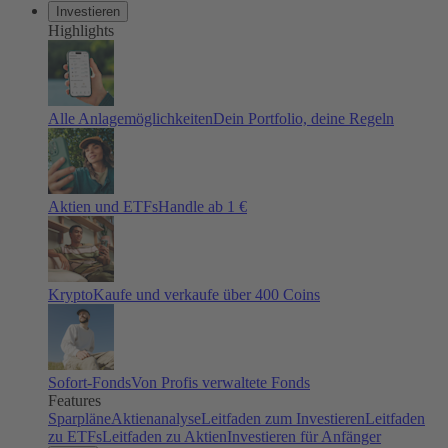
Investieren
Highlights
Alle Anlagemöglichkeiten
Dein Portfolio, deine Regeln
Aktien und ETFs
Handle ab 1 €
Krypto
Kaufe und verkaufe über 400 Coins
Sofort-Fonds
Von Profis verwaltete Fonds
Features
Sparpläne
Aktienanalyse
Leitfaden zum Investieren
Leitfaden
zu ETFs
Leitfaden zu Aktien
Investieren für Anfänger