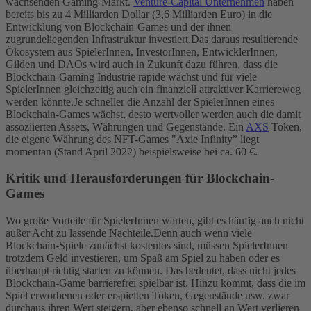
wachsenden Gaming-Markt.
Venture-Capital Unternehmen
haben
bereits bis zu 4 Milliarden Dollar (3,6 Milliarden Euro) in die
Entwicklung von Blockchain-Games und der ihnen
zugrundeliegenden Infrastruktur investiert.
Das daraus resultierende
Ökosystem aus SpielerInnen, InvestorInnen, EntwicklerInnen,
Gilden und DAOs wird auch in Zukunft dazu führen, dass die
Blockchain-Gaming Industrie rapide wächst und für viele
SpielerInnen gleichzeitig auch ein finanziell attraktiver Karriereweg
werden könnte.
Je schneller die Anzahl der SpielerInnen eines
Blockchain-Games wächst, desto wertvoller werden auch die damit
assoziierten Assets, Währungen und Gegenstände. Ein
AXS
Token,
die eigene Währung des NFT-Games "Axie Infinity” liegt
momentan (Stand April 2022) beispielsweise bei ca. 60 €.
Kritik und Herausforderungen für Blockchain-
Games
Wo große Vorteile für SpielerInnen warten, gibt es häufig auch nicht
außer Acht zu lassende Nachteile.
Denn auch wenn viele
Blockchain-Spiele zunächst kostenlos sind, müssen SpielerInnen
trotzdem Geld investieren, um Spaß am Spiel zu haben oder es
überhaupt richtig starten zu können. Das bedeutet, dass nicht jedes
Blockchain-Game barrierefrei spielbar ist. Hinzu kommt, dass die im
Spiel erworbenen oder erspielten Token, Gegenstände usw. zwar
durchaus ihren Wert steigern, aber ebenso schnell an Wert verlieren