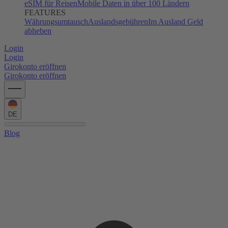
eSIM für Reisen
Mobile Daten in über 100 Ländern
FEATURES
Währungsumtausch
Auslandsgebühren
Im Ausland Geld
abheben
Login
Login
Girokonto eröffnen
Girokonto eröffnen
DE
Blog