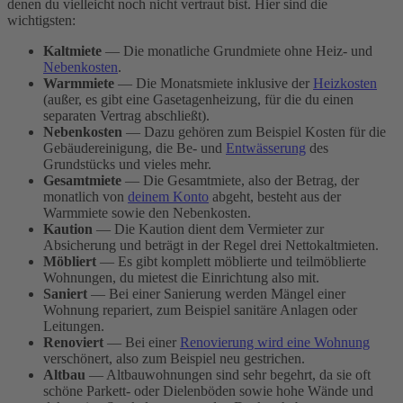
denen du vielleicht noch nicht vertraut bist. Hier sind die
wichtigsten:
Kaltmiete
— Die monatliche Grundmiete ohne Heiz- und
Nebenkosten
.
Warmmiete
— Die Monatsmiete inklusive der
Heizkosten
(außer, es gibt eine Gasetagenheizung, für die du einen
separaten Vertrag abschließt).
Nebenkosten
— Dazu gehören zum Beispiel Kosten für die
Gebäudereinigung, die Be- und
Entwässerung
des
Grundstücks und vieles mehr.
Gesamtmiete
— Die Gesamtmiete, also der Betrag, der
monatlich von
deinem Konto
abgeht, besteht aus der
Warmmiete sowie den Nebenkosten.
Kaution
— Die Kaution dient dem Vermieter zur
Absicherung und beträgt in der Regel drei Nettokaltmieten.
Möbliert
— Es gibt komplett möblierte und teilmöblierte
Wohnungen, du mietest die Einrichtung also mit.
Saniert
— Bei einer Sanierung werden Mängel einer
Wohnung repariert, zum Beispiel sanitäre Anlagen oder
Leitungen.
Renoviert
— Bei einer
Renovierung wird eine Wohnung
verschönert, also zum Beispiel neu gestrichen.
Altbau
— Altbauwohnungen sind sehr begehrt, da sie oft
schöne Parkett- oder Dielenböden sowie hohe Wände und