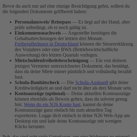
Bevor du auch nur auf eine einzige Besichtigung gehst, solltest du
die folgenden Dokumente griffbereit haben:
Personalausweis/ Reisepass
— Es liegt auf der Hand, aber
prüfe unbedingt, ob er noch gültig ist.
Einkommensnachweis
— Angestellte benötigen die
Gehaltsabrechnungen der letzten drei Monate.
FreiberuflerInnen in Deutschland
können die Steuererklärung
des Vorjahres oder eine BWA (Betriebswirtschaftliche
Auswertung) des letzten Quartals vorlegen.
Mietschuldenfreiheitsbescheinigung
— Ein von deinem
jetzigen Vermieter unterzeichnetes Dokument, das bestätigt,
dass du deine Miete immer pünktlich und vollständig bezahlt
hast.
Schufa-Bonitätscheck
— Die
Schufa-Auskunft
gibt deine
Kreditwürdigkeit an und darf nicht älter als drei Monate sein.
Kontoauszüge (optional)
— Deine aktuellen Kontoauszüge
können ebenfalls als Beweis gelten, dass du solvent genug
bist.
Wenn du ein N26 Konto hast
, kannst du deine
Kontoauszüge ganz einfach bis zum aktuellen Tag
exportieren. Logge dich einfach in deine N26 Web-App am
Desktop ein und lade deine Kontoauszüge mit wenigen
Klicks herunter.
Puh, das sind echt viele Unterlagen, um eine Wohnung zu mieten!