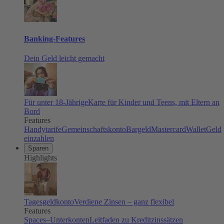
Banking-Features
Dein Geld leicht gemacht
Für unter 18-Jährige
Karte für Kinder und Teens, mit Eltern an
Bord
Features
Handytarife
Gemeinschaftskonto
Bargeld
Mastercard
Wallet
Geld
einzahlen
Sparen
Highlights
Tagesgeldkonto
Verdiene Zinsen – ganz flexibel
Features
Spaces–Unterkonten
Leitfaden zu Kreditzinssätzen