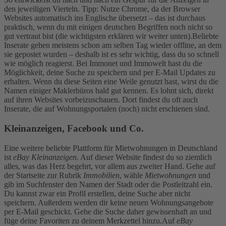
den jeweiligen Vierteln. Tipp: Nutze Chrome, da der Browser
Websites automatisch ins Englische übersetzt – das ist durchaus
praktisch, wenn du mit einigen deutschen Begriffen noch nicht so
gut vertraut bist (die wichtigsten erklären wir weiter unten).
Beliebte
Inserate gehen meistens schon am selben Tag wieder offline, an dem
sie gepostet wurden – deshalb ist es sehr wichtig, dass du so schnell
wie möglich reagierst. Bei Immonet und Immowelt hast du die
Möglichkeit, deine Suche zu speichern und per E-Mail Updates zu
erhalten. Wenn du diese Seiten eine Weile genutzt hast, wirst du die
Namen einiger Maklerbüros bald gut kennen. Es lohnt sich, direkt
auf ihren Websites vorbeizuschauen. Dort findest du oft auch
Inserate, die auf Wohnungsportalen (noch) nicht erschienen sind.
Kleinanzeigen, Facebook und Co.
Eine weitere beliebte Plattform für Mietwohnungen in Deutschland
ist
eBay Kleinanzeigen
. Auf dieser Website findest du so ziemlich
alles, was das Herz begehrt, vor allem aus zweiter Hand. Gehe auf
der Startseite zur Rubrik
Immobilien
, wähle
Mietwohnungen
und
gib im Suchfenster den Namen der Stadt oder die Postleitzahl ein.
Du kannst zwar ein Profil erstellen, deine Suche aber nicht
speichern. Außerdem werden dir keine neuen Wohnungsangebote
per E-Mail geschickt. Gehe die Suche daher gewissenhaft an und
füge deine Favoriten zu deinem Merkzettel hinzu.
Auf
eBay