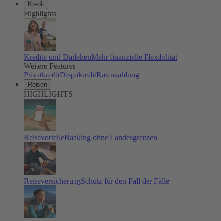
Kredit
Highlights
Kredite und Darlehen
Mehr finanzielle Flexibilität
Weitere Features
Privatkredit
Dispokredit
Ratenzahlung
Reisen
HIGHLIGHTS
Reisevorteile
Banking ohne Landesgrenzen
Reiseversicherung
Schutz für den Fall der Fälle