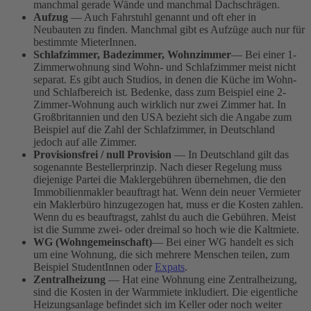
manchmal gerade Wände und manchmal Dachschrägen.
Aufzug
— Auch Fahrstuhl genannt und oft eher in
Neubauten zu finden. Manchmal gibt es Aufzüge auch nur für
bestimmte MieterInnen.
Schlafzimmer, Badezimmer, Wohnzimmer
— Bei einer 1-
Zimmerwohnung sind Wohn- und Schlafzimmer meist nicht
separat. Es gibt auch Studios, in denen die Küche im Wohn-
und Schlafbereich ist. Bedenke, dass zum Beispiel eine 2-
Zimmer-Wohnung auch wirklich nur zwei Zimmer hat. In
Großbritannien und den USA bezieht sich die Angabe zum
Beispiel auf die Zahl der Schlafzimmer, in Deutschland
jedoch auf alle Zimmer.
Provisionsfrei / null Provision
— In Deutschland gilt das
sogenannte Bestellerprinzip. Nach dieser Regelung muss
diejenige Partei die Maklergebühren übernehmen, die den
Immobilienmakler beauftragt hat. Wenn dein neuer Vermieter
ein Maklerbüro hinzugezogen hat, muss er die Kosten zahlen.
Wenn du es beauftragst, zahlst du auch die Gebühren. Meist
ist die Summe zwei- oder dreimal so hoch wie die Kaltmiete.
WG (Wohngemeinschaft)
— Bei einer WG handelt es sich
um eine Wohnung, die sich mehrere Menschen teilen, zum
Beispiel StudentInnen oder
Expats
.
Zentralheizung
— Hat eine Wohnung eine Zentralheizung,
sind die Kosten in der Warmmiete inkludiert. Die eigentliche
Heizungsanlage befindet sich im Keller oder noch weiter