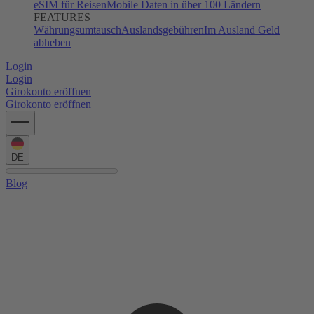
eSIM für Reisen
Mobile Daten in über 100 Ländern
FEATURES
Währungsumtausch
Auslandsgebühren
Im Ausland Geld
abheben
Login
Login
Girokonto eröffnen
Girokonto eröffnen
DE
Blog