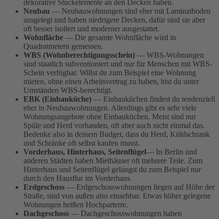
dekorative Stuckelemente an den Decken haben.
Neubau
— Neubauwohnungen sind eher mit Laminatboden
ausgelegt und haben niedrigere Decken, dafür sind sie aber
oft besser isoliert und moderner ausgestattet.
Wohnfläche
— Die gesamte Wohnfläche wird in
Quadratmetern gemessen.
WBS (Wohnberechtigungsschein)
— WBS-Wohnungen
sind staatlich subventioniert und nur für Menschen mit WBS-
Schein verfügbar. Willst du zum Beispiel eine Wohnung
mieten, ohne einen Arbeitsvertrag zu haben, bist du unter
Umständen WBS-berechtigt.
EBK (Einbauküche)
— Einbauküchen findest du tendenziell
eher in Neubauwohnungen. Allerdings gibt es sehr viele
Wohnungsangebote ohne Einbauküchen. Meist sind nur
Spüle und Herd vorhanden, oft aber auch nicht einmal das.
Bedenke also in deinem Budget, dass du Herd, Kühlschrank
und Schränke oft selbst kaufen musst.
Vorderhaus, Hinterhaus, Seitenflügel
— In Berlin und
anderen Städten haben Miethäuser oft mehrere Teile. Zum
Hinterhaus und Seitenflügel gelangst du zum Beispiel nur
durch den Hausflur im Vorderhaus.
Erdgeschoss
— Erdgeschosswohnungen liegen auf Höhe der
Straße, sind von außen also einsehbar. Etwas höher gelegene
Wohnungen heißen Hochparterre.
Dachgeschoss
— Dachgeschosswohnungen haben