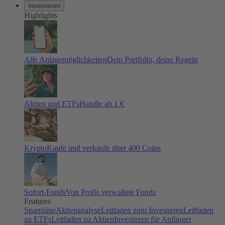
Investieren
Highlights
Alle Anlagemöglichkeiten
Dein Portfolio, deine Regeln
Aktien und ETFs
Handle ab 1 €
Krypto
Kaufe und verkaufe über 400 Coins
Sofort-Fonds
Von Profis verwaltete Fonds
Features
Sparpläne
Aktienanalyse
Leitfaden zum Investieren
Leitfaden
zu ETFs
Leitfaden zu Aktien
Investieren für Anfänger