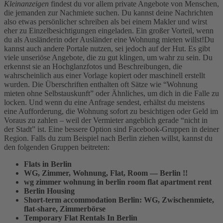
Kleinanzeigen
findest du vor allem private Angebote von Menschen,
die jemanden zur Nachmiete suchen. Du kannst deine Nachrichten
also etwas persönlicher schreiben als bei einem Makler und wirst
eher zu Einzelbesichtigungen eingeladen. Ein großer Vorteil, wenn
du als Ausländerin oder Ausländer eine Wohnung mieten willst!
Du
kannst auch andere Portale nutzen, sei jedoch auf der Hut. Es gibt
viele unseriöse Angebote, die zu gut klingen, um wahr zu sein. Du
erkennst sie an Hochglanzfotos und Beschreibungen, die
wahrscheinlich aus einer Vorlage kopiert oder maschinell erstellt
wurden. Die Überschriften enthalten oft Sätze wie “Wohnung
mieten ohne Selbstauskunft” oder Ähnliches, um dich in die Falle zu
locken. Und wenn du eine Anfrage sendest, erhältst du meistens
eine Aufforderung, die Wohnung sofort zu besichtigen oder Geld im
Voraus zu zahlen – weil der Vermieter angeblich gerade “nicht in
der Stadt” ist.
Eine bessere Option sind Facebook-Gruppen in deiner
Region. Falls du zum Beispiel nach Berlin ziehen willst, kannst du
den folgenden Gruppen beitreten:
Flats in Berlin
WG, Zimmer, Wohnung, Flat, Room — Berlin !!
wg zimmer wohnung in berlin room flat apartment rent
Berlin Housing
Short-term accommodation Berlin: WG, Zwischenmiete,
flat-share, Zimmerbörse
Temporary Flat Rentals In Berlin