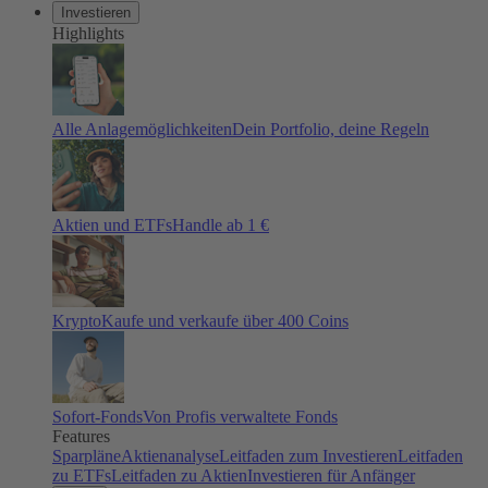
Investieren
Highlights
Alle Anlagemöglichkeiten
Dein Portfolio, deine Regeln
Aktien und ETFs
Handle ab 1 €
Krypto
Kaufe und verkaufe über 400 Coins
Sofort-Fonds
Von Profis verwaltete Fonds
Features
Sparpläne
Aktienanalyse
Leitfaden zum Investieren
Leitfaden
zu ETFs
Leitfaden zu Aktien
Investieren für Anfänger