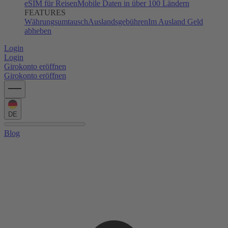
eSIM für Reisen
Mobile Daten in über 100 Ländern
FEATURES
Währungsumtausch
Auslandsgebühren
Im Ausland Geld
abheben
Login
Login
Girokonto eröffnen
Girokonto eröffnen
DE
Blog