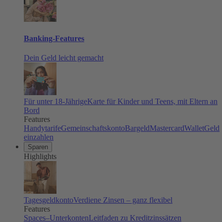
Banking-Features
Dein Geld leicht gemacht
Für unter 18-Jährige
Karte für Kinder und Teens, mit Eltern an
Bord
Features
Handytarife
Gemeinschaftskonto
Bargeld
Mastercard
Wallet
Geld
einzahlen
Sparen
Highlights
Tagesgeldkonto
Verdiene Zinsen – ganz flexibel
Features
Spaces–Unterkonten
Leitfaden zu Kreditzinssätzen