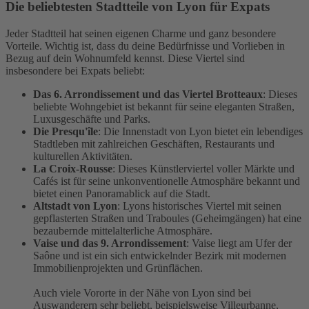
Die beliebtesten Stadtteile von Lyon für Expats
Jeder Stadtteil hat seinen eigenen Charme und ganz besondere
Vorteile. Wichtig ist, dass du deine Bedürfnisse und Vorlieben in
Bezug auf dein Wohnumfeld kennst. Diese Viertel sind
insbesondere bei Expats beliebt:
Das 6. Arrondissement und das Viertel Brotteaux
: Dieses
beliebte Wohngebiet ist bekannt für seine eleganten Straßen,
Luxusgeschäfte und Parks.
Die Presqu'île
: Die Innenstadt von Lyon bietet ein lebendiges
Stadtleben mit zahlreichen Geschäften, Restaurants und
kulturellen Aktivitäten.
La Croix-Rousse
: Dieses Künstlerviertel voller Märkte und
Cafés ist für seine unkonventionelle Atmosphäre bekannt und
bietet einen Panoramablick auf die Stadt.
Altstadt von Lyon
: Lyons historisches Viertel mit seinen
gepflasterten Straßen und Traboules (Geheimgängen) hat eine
bezaubernde mittelalterliche Atmosphäre.
Vaise und das 9. Arrondissement
: Vaise liegt am Ufer der
Saône und ist ein sich entwickelnder Bezirk mit modernen
Immobilienprojekten und Grünflächen.
Auch viele Vororte in der Nähe von Lyon sind bei
Auswanderern sehr beliebt, beispielsweise Villeurbanne,