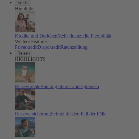
Kredit
Highlights
Kredite und Darlehen
Mehr finanzielle Flexibilität
Weitere Features
Privatkredit
Dispokredit
Ratenzahlung
Reisen
HIGHLIGHTS
Reisevorteile
Banking ohne Landesgrenzen
Reiseversicherung
Schutz für den Fall der Fälle