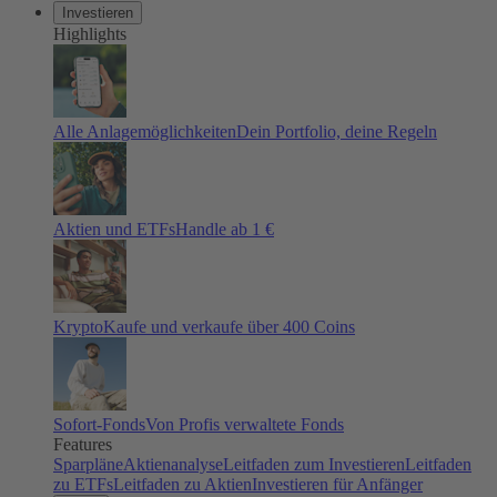
Investieren
Highlights
Alle Anlagemöglichkeiten
Dein Portfolio, deine Regeln
Aktien und ETFs
Handle ab 1 €
Krypto
Kaufe und verkaufe über 400 Coins
Sofort-Fonds
Von Profis verwaltete Fonds
Features
Sparpläne
Aktienanalyse
Leitfaden zum Investieren
Leitfaden
zu ETFs
Leitfaden zu Aktien
Investieren für Anfänger