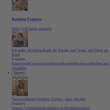
Banking-Features
Dein Geld leicht gemacht
Für unter 18-Jährige
Karte für Kinder und Teens, mit Eltern an
Bord
Features
Handytarife
Gemeinschaftskonto
Bargeld
Mastercard
Wallet
Geld
einzahlen
Sparen
Highlights
Tagesgeldkonto
Verdiene Zinsen – ganz flexibel
Features
Spaces–Unterkonten
Leitfaden zu Kreditzinssätzen