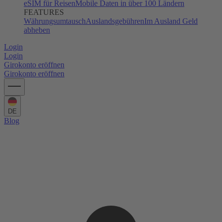
eSIM für Reisen
Mobile Daten in über 100 Ländern
FEATURES
Währungsumtausch
Auslandsgebühren
Im Ausland Geld
abheben
Login
Login
Girokonto eröffnen
Girokonto eröffnen
DE
Blog