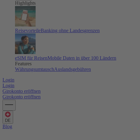
Highlights
Reisevorteile
Banking ohne Landesgrenzen
eSIM für Reisen
Mobile Daten in über 100 Ländern
Features
Währungsumtausch
Auslandsgebühren
Login
Login
Girokonto eröffnen
Girokonto eröffnen
DE
Blog