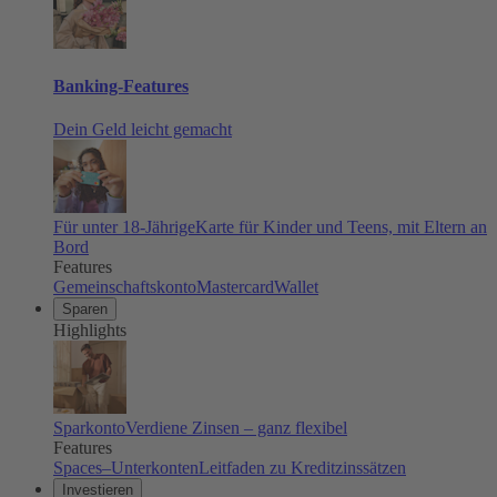
Banking-Features
Dein Geld leicht gemacht
Für unter 18-Jährige
Karte für Kinder und Teens, mit Eltern an
Bord
Features
Gemeinschaftskonto
Mastercard
Wallet
Sparen
Highlights
Sparkonto
Verdiene Zinsen – ganz flexibel
Features
Spaces–Unterkonten
Leitfaden zu Kreditzinssätzen
Investieren