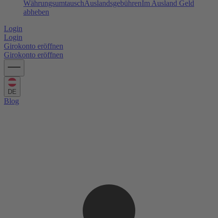
Währungsumtausch
Auslandsgebühren
Im Ausland Geld
abheben
Login
Login
Girokonto eröffnen
Girokonto eröffnen
DE
Blog