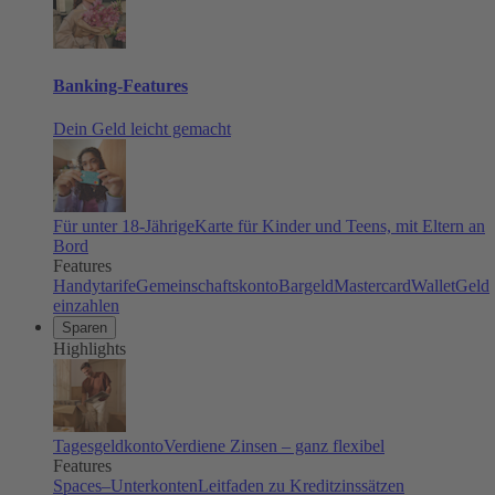
Banking-Features
Dein Geld leicht gemacht
Für unter 18-Jährige
Karte für Kinder und Teens, mit Eltern an
Bord
Features
Handytarife
Gemeinschaftskonto
Bargeld
Mastercard
Wallet
Geld
einzahlen
Sparen
Highlights
Tagesgeldkonto
Verdiene Zinsen – ganz flexibel
Features
Spaces–Unterkonten
Leitfaden zu Kreditzinssätzen