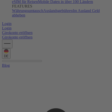
eSIM für Reisen
Mobile Daten in über 100 Ländern
FEATURES
Währungsumtausch
Auslandsgebühren
Im Ausland Geld
abheben
Login
Login
Girokonto eröffnen
Girokonto eröffnen
DE
Blog