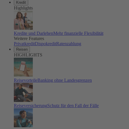
Kredit
Highlights
Kredite und Darlehen
Mehr finanzielle Flexibilität
Weitere Features
Privatkredit
Dispokredit
Ratenzahlung
Reisen
HIGHLIGHTS
Reisevorteile
Banking ohne Landesgrenzen
Reiseversicherung
Schutz für den Fall der Fälle