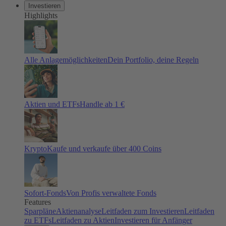
Investieren
Highlights
Alle Anlagemöglichkeiten
Dein Portfolio, deine Regeln
Aktien und ETFs
Handle ab 1 €
Krypto
Kaufe und verkaufe über 400 Coins
Sofort-Fonds
Von Profis verwaltete Fonds
Features
Sparpläne
Aktienanalyse
Leitfaden zum Investieren
Leitfaden
zu ETFs
Leitfaden zu Aktien
Investieren für Anfänger