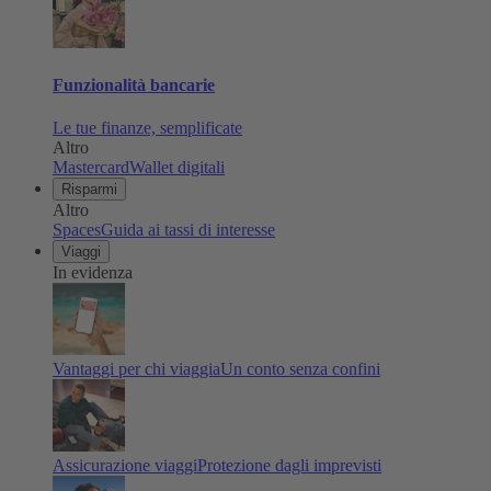
Funzionalità bancarie
Le tue finanze, semplificate
Altro
Mastercard
Wallet digitali
Risparmi
Altro
Spaces
Guida ai tassi di interesse
Viaggi
In evidenza
Vantaggi per chi viaggia
Un conto senza confini
Assicurazione viaggi
Protezione dagli imprevisti