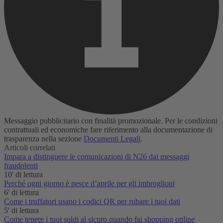
Messaggio pubblicitario con finalità promozionale. Per le condizioni
contrattuali ed economiche fare riferimento alla documentazione di
trasparenza nella sezione
Documenti Legali
.
Articoli correlati
Impara a distinguere le comunicazioni di N26 dai messaggi
fraudolenti
10' di lettura
Perché ogni giorno è pesce d’aprile per gli imbroglioni
6' di lettura
Come i truffatori usano i codici QR per rubare i tuoi dati
5' di lettura
Come tenere i tuoi soldi al sicuro quando fai shopping online