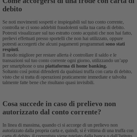
Come accorgersi di una frode con carta di
debito
Se noti movimenti sospetti e inspiegabili sul tuo conto corrente,
controlla se ci sono addebiti fraudolenti sulla tua carta di debito.
Potresti visualizzare sul tuo estratto conto acquisti che non hai fatto,
prelievi effettuati presso sportelli che non hai utilizzato, oppure
potresti accorgerti che alcuni pagamenti programmati
sono stati
respinti
.
Il modo migliore per restare allerta è controllare il saldo e le
transazioni sul tuo conto corrente ogni giorno, utilizzando un’app
per smartphone o una
piattaforma di home banking.
Soltanto così potrai difenderti da qualsiasi truffa con carta di debito,
visto che si tratta di operazioni praticamente immediate e talvolta
talmente fatte bene che risultano quasi invisibili.
Cosa succede in caso di prelievo non
autorizzato dal conto corrente?
In linea di massima, quando ci si accorge di un prelievo non
autorizzato dalla propria carta e, quindi, si è vittima di una truffa con
carta di debito, il correntista viene tutelato dalla banca o dall’Istituto