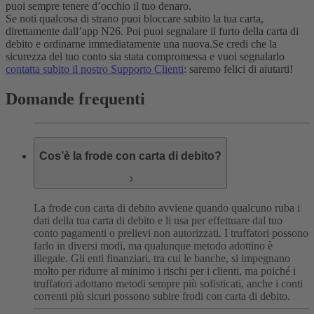
puoi sempre tenere d’occhio il tuo denaro.
Se noti qualcosa di strano puoi bloccare subito la tua carta,
direttamente dall’app N26. Poi puoi segnalare il furto della carta di
debito e ordinarne immediatamente una nuova.
Se credi che la
sicurezza del tuo conto sia stata compromessa e vuoi segnalarlo
contatta subito il nostro Supporto Clienti
: saremo felici di aiutarti!
Domande frequenti
Cos’è la frode con carta di debito?
La frode con carta di debito avviene quando qualcuno ruba i
dati della tua carta di debito e li usa per effettuare dal tuo
conto pagamenti o prelievi non autorizzati. I truffatori possono
farlo in diversi modi, ma qualunque metodo adottino è
illegale. Gli enti finanziari, tra cui le banche, si impegnano
molto per ridurre al minimo i rischi per i clienti, ma poiché i
truffatori adottano metodi sempre più sofisticati, anche i conti
correnti più sicuri possono subire frodi con carta di debito.