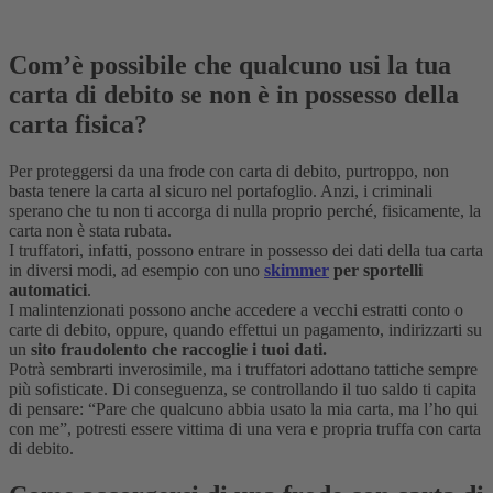
Com’è possibile che qualcuno usi la tua
carta di debito se non è in possesso della
carta fisica?
Per proteggersi da una frode con carta di debito, purtroppo, non
basta tenere la carta al sicuro nel portafoglio. Anzi, i criminali
sperano che tu non ti accorga di nulla proprio perché, fisicamente, la
carta non è stata rubata.
I truffatori, infatti, possono entrare in possesso dei dati della tua carta
in diversi modi, ad esempio con uno
skimmer
per sportelli
automatici
.
I malintenzionati possono anche accedere a vecchi estratti conto o
carte di debito, oppure, quando effettui un pagamento, indirizzarti su
un
sito fraudolento che raccoglie i tuoi dati.
Potrà sembrarti inverosimile, ma i truffatori adottano tattiche sempre
più sofisticate. Di conseguenza, se controllando il tuo saldo ti capita
di pensare: “Pare che qualcuno abbia usato la mia carta, ma l’ho qui
con me”, potresti essere vittima di una vera e propria truffa con carta
di debito.