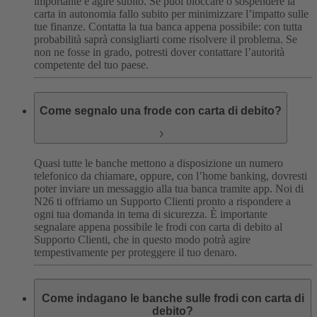
importante è agire subito. Se puoi bloccare o sospendere la
carta in autonomia fallo subito per minimizzare l’impatto sulle
tue finanze. Contatta la tua banca appena possibile: con tutta
probabilità saprà consigliarti come risolvere il problema. Se
non ne fosse in grado, potresti dover contattare l’autorità
competente del tuo paese.
Come segnalo una frode con carta di debito?
Quasi tutte le banche mettono a disposizione un numero
telefonico da chiamare, oppure, con l’home banking, dovresti
poter inviare un messaggio alla tua banca tramite app. Noi di
N26 ti offriamo un Supporto Clienti pronto a rispondere a
ogni tua domanda in tema di sicurezza. È importante
segnalare appena possibile le frodi con carta di debito al
Supporto Clienti, che in questo modo potrà agire
tempestivamente per proteggere il tuo denaro.
Come indagano le banche sulle frodi con carta di
debito?