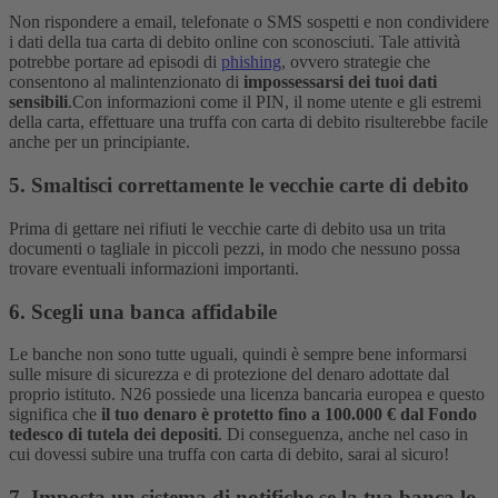
Non rispondere a email, telefonate o SMS sospetti e non condividere
i dati della tua carta di debito online con sconosciuti. Tale attività
potrebbe portare ad episodi di
phishing
, ovvero strategie che
consentono al malintenzionato di
impossessarsi dei tuoi dati
sensibili
.
Con informazioni come il PIN, il nome utente e gli estremi
della carta, effettuare una truffa con carta di debito risulterebbe facile
anche per un principiante.
5. Smaltisci correttamente le vecchie carte di debito
Prima di gettare nei rifiuti le vecchie carte di debito usa un trita
documenti o tagliale in piccoli pezzi, in modo che nessuno possa
trovare eventuali informazioni importanti.
6. Scegli una banca affidabile
Le banche non sono tutte uguali, quindi è sempre bene informarsi
sulle misure di sicurezza e di protezione del denaro adottate dal
proprio istituto. N26 possiede una licenza bancaria europea e questo
significa che
il tuo denaro è protetto fino a 100.000 € dal Fondo
tedesco di tutela dei depositi
.
Di conseguenza, anche nel caso in
cui dovessi subire una truffa con carta di debito, sarai al sicuro!
7. Imposta un sistema di notifiche se la tua banca lo