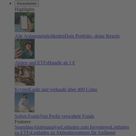
Investieren
Highlights
Alle Anlagemöglichkeiten
Dein Portfolio, deine Regeln
Aktien und ETFs
Handle ab 1 €
Krypto
Kaufe und verkaufe über 400 Coins
Sofort-Fonds
Von Profis verwaltete Fonds
Features
Sparpläne
Aktienanalyse
Leitfaden zum Investieren
Leitfaden
zu ETFs
Leitfaden zu Aktien
Investieren für Anfänger