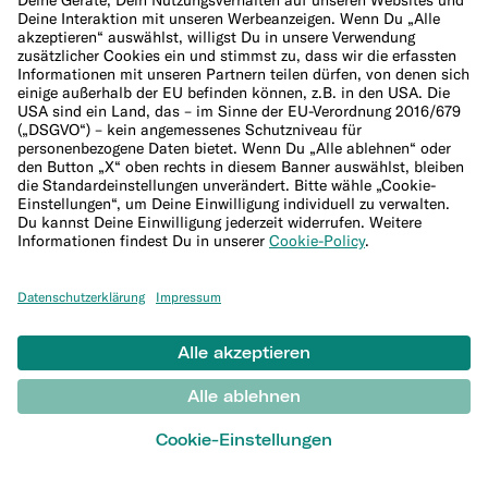
Über uns
Management und Aufsichtsrat
Jobs
Presse
Affiliate-Programm
Lieferanten
Hilfe
Kundenservice
Sitemap
WEITERES
Blog