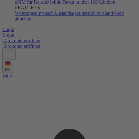
eSIM für Reisen
Mobile Daten in über 100 Ländern
FEATURES
Währungsumtausch
Auslandsgebühren
Im Ausland Geld
abheben
Login
Login
Girokonto eröffnen
Girokonto eröffnen
DE
Blog