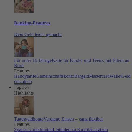
Banking-Features
Dein Geld leicht gemacht
Für unter 18-Jährige
Karte für Kinder und Teens, mit Eltern an
Bord
Features
Handytarife
Gemeinschaftskonto
Bargeld
Mastercard
Wallet
Geld
einzahlen
Sparen
Highlights
Tagesgeldkonto
Verdiene Zinsen – ganz flexibel
Features
Spaces–Unterkonten
Leitfaden zu Kreditzinssätzen