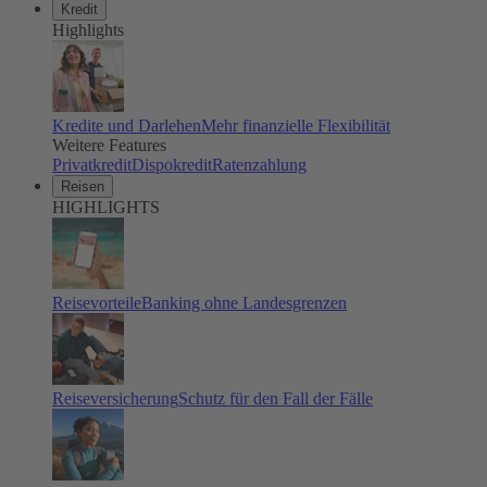
Kredit
Highlights
Kredite und Darlehen
Mehr finanzielle Flexibilität
Weitere Features
Privatkredit
Dispokredit
Ratenzahlung
Reisen
HIGHLIGHTS
Reisevorteile
Banking ohne Landesgrenzen
Reiseversicherung
Schutz für den Fall der Fälle