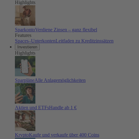
Highlights
Sparkonto
Verdiene Zinsen – ganz flexibel
Features
Spaces–Unterkonten
Leitfaden zu Kreditzinssätzen
Investieren
Highlights
Sparpläne
Alle Anlagemöglichkeiten
Aktien und ETFs
Handle ab 1 €
Krypto
Kaufe und verkaufe über 400 Coins