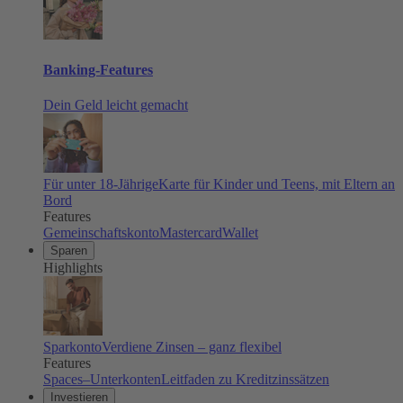
Banking-Features
Dein Geld leicht gemacht
Für unter 18-Jährige
Karte für Kinder und Teens, mit Eltern an
Bord
Features
Gemeinschaftskonto
Mastercard
Wallet
Sparen
Highlights
Sparkonto
Verdiene Zinsen – ganz flexibel
Features
Spaces–Unterkonten
Leitfaden zu Kreditzinssätzen
Investieren