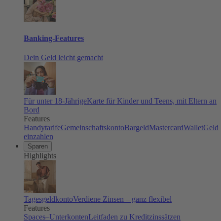
Banking-Features
Dein Geld leicht gemacht
Für unter 18-Jährige
Karte für Kinder und Teens, mit Eltern an
Bord
Features
Handytarife
Gemeinschaftskonto
Bargeld
Mastercard
Wallet
Geld
einzahlen
Sparen
Highlights
Tagesgeldkonto
Verdiene Zinsen – ganz flexibel
Features
Spaces–Unterkonten
Leitfaden zu Kreditzinssätzen