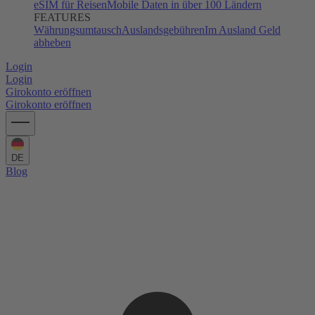
eSIM für Reisen
Mobile Daten in über 100 Ländern
FEATURES
Währungsumtausch
Auslandsgebühren
Im Ausland Geld
abheben
Login
Login
Girokonto eröffnen
Girokonto eröffnen
DE
Blog