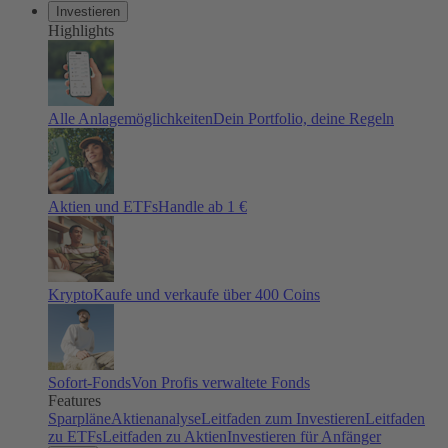
Investieren
Highlights
Alle Anlagemöglichkeiten
Dein Portfolio, deine Regeln
Aktien und ETFs
Handle ab 1 €
Krypto
Kaufe und verkaufe über 400 Coins
Sofort-Fonds
Von Profis verwaltete Fonds
Features
Sparpläne
Aktienanalyse
Leitfaden zum Investieren
Leitfaden
zu ETFs
Leitfaden zu Aktien
Investieren für Anfänger