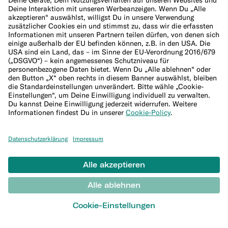
Über uns
Management und Aufsichtsrat
Jobs
Presse
Affiliate-Programm
Lieferanten
Hilfe
Kundenservice
Sitemap
WEITERES
Blog