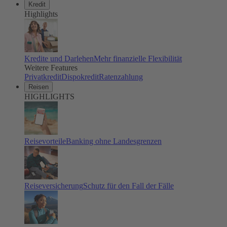
Kredit
Highlights
Kredite und Darlehen
Mehr finanzielle Flexibilität
Weitere Features
Privatkredit
Dispokredit
Ratenzahlung
Reisen
HIGHLIGHTS
Reisevorteile
Banking ohne Landesgrenzen
Reiseversicherung
Schutz für den Fall der Fälle