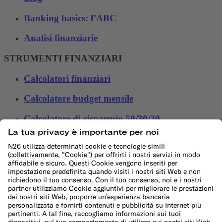
Banking basics: l’ABC
Analisi finanziarie
STRUMENTI FINANZIARI
Calcolatori finanziari
Calcolatore budget mensile
Calcolatore di risparmio 50/30/20
Calcolatore di interessi
Calcolatore dell'inflazione
Calcolatore spese di trasferimento
Calcolatore di budget per le festività
Altro