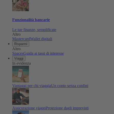
Funzionalità bancarie
Le tue finanze, semplificate
Altro
Mastercard
Wallet digitali
Risparmi
Altro
Spaces
Guida ai tassi di interesse
Viaggi
In evidenza
Vantaggi per chi viaggia
Un conto senza confini
Assicurazione viaggi
Protezione dagli imprevisti