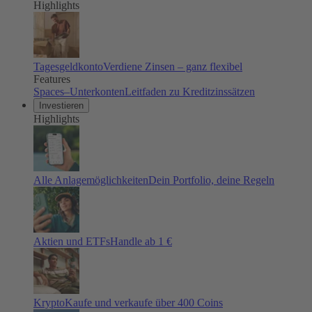
Highlights
Tagesgeldkonto
Verdiene Zinsen – ganz flexibel
Features
Spaces–Unterkonten
Leitfaden zu Kreditzinssätzen
Investieren
Highlights
Alle Anlagemöglichkeiten
Dein Portfolio, deine Regeln
Aktien und ETFs
Handle ab 1 €
Krypto
Kaufe und verkaufe über 400 Coins