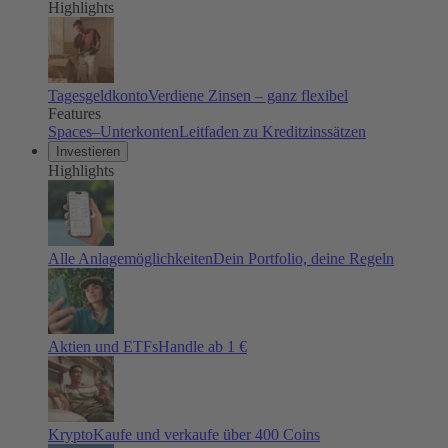
Highlights
Tagesgeldkonto
Verdiene Zinsen – ganz flexibel
Features
Spaces–Unterkonten
Leitfaden zu Kreditzinssätzen
Investieren
Highlights
Alle Anlagemöglichkeiten
Dein Portfolio, deine Regeln
Aktien und ETFs
Handle ab 1 €
Krypto
Kaufe und verkaufe über 400 Coins