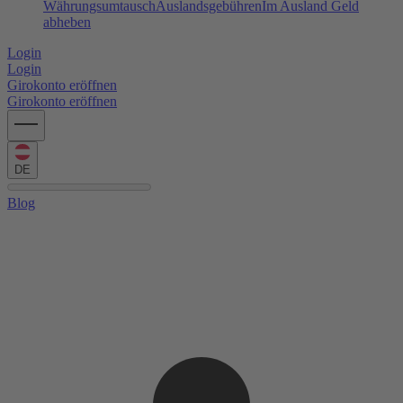
Währungsumtausch
Auslandsgebühren
Im Ausland Geld
abheben
Login
Login
Girokonto eröffnen
Girokonto eröffnen
DE
Blog