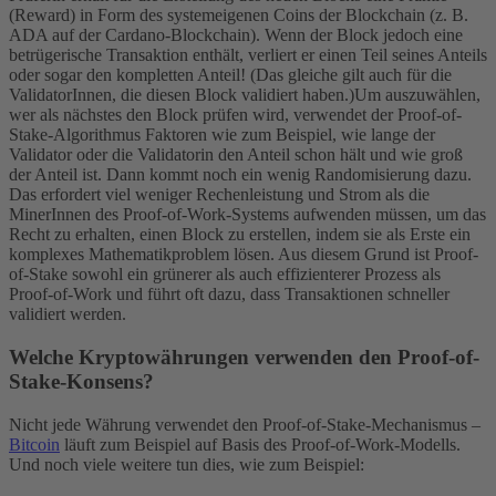
(Reward) in Form des systemeigenen Coins der Blockchain (z. B.
ADA auf der Cardano-Blockchain). Wenn der Block jedoch eine
betrügerische Transaktion enthält, verliert er einen Teil seines Anteils
oder sogar den kompletten Anteil! (Das gleiche gilt auch für die
ValidatorInnen, die diesen Block validiert haben.)
Um auszuwählen,
wer als nächstes den Block prüfen wird, verwendet der Proof-of-
Stake-Algorithmus Faktoren wie zum Beispiel, wie lange der
Validator oder die Validatorin den Anteil schon hält und wie groß
der Anteil ist. Dann kommt noch ein wenig Randomisierung dazu.
Das erfordert viel weniger Rechenleistung und Strom als die
MinerInnen des Proof-of-Work-Systems aufwenden müssen, um das
Recht zu erhalten, einen Block zu erstellen, indem sie als Erste ein
komplexes Mathematikproblem lösen. Aus diesem Grund ist Proof-
of-Stake sowohl ein grünerer als auch effizienterer Prozess als
Proof-of-Work und führt oft dazu, dass Transaktionen schneller
validiert werden.
Welche Kryptowährungen verwenden den Proof-of-
Stake-Konsens?
Nicht jede Währung verwendet den Proof-of-Stake-Mechanismus –
Bitcoin
läuft zum Beispiel auf Basis des Proof-of-Work-Modells.
Und noch viele weitere tun dies, wie zum Beispiel: