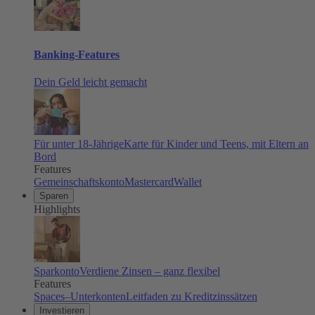
Banking-Features
Dein Geld leicht gemacht
Für unter 18-Jährige
Karte für Kinder und Teens, mit Eltern an
Bord
Features
Gemeinschaftskonto
Mastercard
Wallet
Sparen
Highlights
Sparkonto
Verdiene Zinsen – ganz flexibel
Features
Spaces–Unterkonten
Leitfaden zu Kreditzinssätzen
Investieren