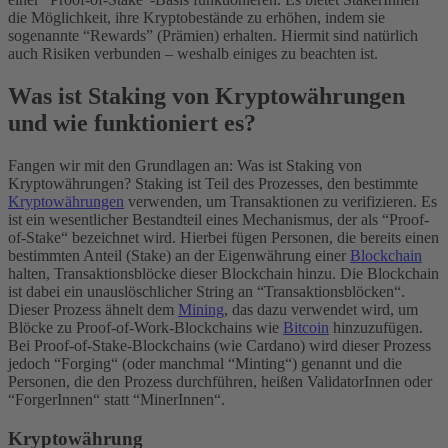
die Möglichkeit, ihre Kryptobestände zu erhöhen, indem sie
sogenannte “Rewards” (Prämien) erhalten. Hiermit sind natürlich
auch Risiken verbunden – weshalb einiges zu beachten ist.
Was ist Staking von Kryptowährungen
und wie funktioniert es?
Fangen wir mit den Grundlagen an: Was ist Staking von
Kryptowährungen? Staking ist Teil des Prozesses, den bestimmte
Kryptowährungen
verwenden, um Transaktionen zu verifizieren. Es
ist ein wesentlicher Bestandteil eines Mechanismus, der als “Proof-
of-Stake“ bezeichnet wird. Hierbei fügen Personen, die bereits einen
bestimmten Anteil (Stake) an der Eigenwährung einer
Blockchain
halten, Transaktionsblöcke dieser Blockchain hinzu. Die Blockchain
ist dabei ein unauslöschlicher String an “Transaktionsblöcken“.
Dieser Prozess ähnelt dem
Mining
, das dazu verwendet wird, um
Blöcke zu Proof-of-Work-Blockchains wie
Bitcoin
hinzuzufügen.
Bei Proof-of-Stake-Blockchains (wie Cardano) wird dieser Prozess
jedoch “Forging“ (oder manchmal “Minting“) genannt und die
Personen, die den Prozess durchführen, heißen ValidatorInnen oder
“ForgerInnen“ statt “MinerInnen“.
Kryptowährung