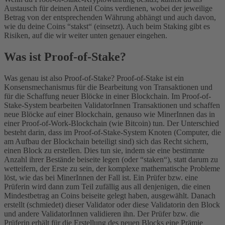
Austausch für deinen Anteil Coins verdienen, wobei der jeweilige
Betrag von der entsprechenden Währung abhängt und auch davon,
wie du deine Coins “stakst“ (einsetzt). Auch beim Staking gibt es
Risiken, auf die wir weiter unten genauer eingehen.
Was ist Proof-of-Stake?
Was genau ist also Proof-of-Stake? Proof-of-Stake ist ein
Konsensmechanismus für die Bearbeitung von Transaktionen und
für die Schaffung neuer Blöcke in einer Blockchain. Im Proof-of-
Stake-System bearbeiten ValidatorInnen Transaktionen und schaffen
neue Blöcke auf einer Blockchain, genauso wie MinerInnen das in
einer Proof-of-Work-Blockchain (wie Bitcoin) tun. Der Unterschied
besteht darin, dass im Proof-of-Stake-System Knoten (Computer, die
am Aufbau der Blockchain beteiligt sind) sich das Recht sichern,
einen Block zu erstellen. Dies tun sie, indem sie eine bestimmte
Anzahl ihrer Bestände beiseite legen (oder “staken“), statt darum zu
wetteifern, der Erste zu sein, der komplexe mathematische Probleme
löst, wie das bei MinerInnen der Fall ist.
Ein Prüfer bzw. eine
Prüferin wird dann zum Teil zufällig aus all denjenigen, die einen
Mindestbetrag an Coins beiseite gelegt haben, ausgewählt. Danach
erstellt (schmiedet) dieser Validator oder diese Validatorin den Block
und andere ValidatorInnen validieren ihn. Der Prüfer bzw. die
Prüferin erhält für die Erstellung des neuen Blocks eine Prämie