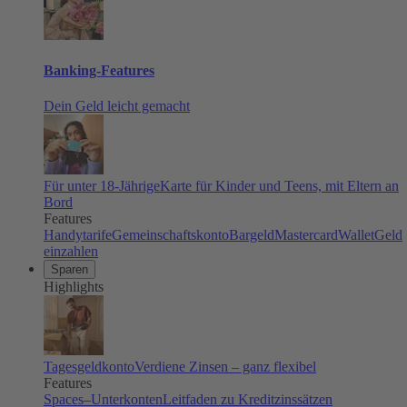
Banking-Features
Dein Geld leicht gemacht
Für unter 18-Jährige
Karte für Kinder und Teens, mit Eltern an
Bord
Features
Handytarife
Gemeinschaftskonto
Bargeld
Mastercard
Wallet
Geld
einzahlen
Sparen
Highlights
Tagesgeldkonto
Verdiene Zinsen – ganz flexibel
Features
Spaces–Unterkonten
Leitfaden zu Kreditzinssätzen