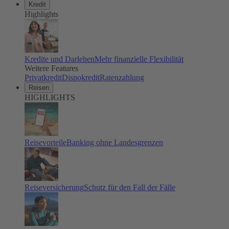
Kredit
Highlights
Kredite und Darlehen
Mehr finanzielle Flexibilität
Weitere Features
Privatkredit
Dispokredit
Ratenzahlung
Reisen
HIGHLIGHTS
Reisevorteile
Banking ohne Landesgrenzen
Reiseversicherung
Schutz für den Fall der Fälle