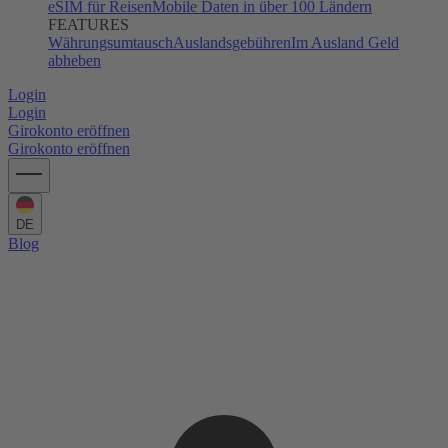
eSIM für Reisen
Mobile Daten in über 100 Ländern
FEATURES
Währungsumtausch
Auslandsgebühren
Im Ausland Geld
abheben
Login
Login
Girokonto eröffnen
Girokonto eröffnen
DE
Blog