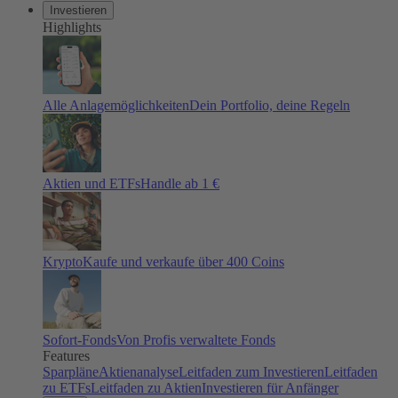
Investieren
Highlights
Alle Anlagemöglichkeiten
Dein Portfolio, deine Regeln
Aktien und ETFs
Handle ab 1 €
Krypto
Kaufe und verkaufe über 400 Coins
Sofort-Fonds
Von Profis verwaltete Fonds
Features
Sparpläne
Aktienanalyse
Leitfaden zum Investieren
Leitfaden
zu ETFs
Leitfaden zu Aktien
Investieren für Anfänger