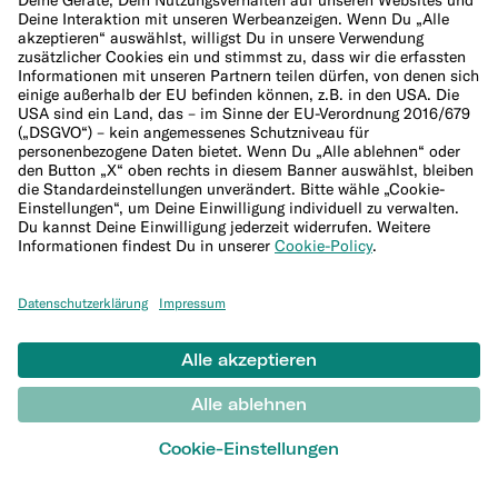
Lieferanten
Hilfe
Kundenservice
Sitemap
WEITERES
Blog
Banking-Grundlagen
Investment Glossar
Krypto-Begriffe
Alles zu Steuern
Finanzwissen und Studien