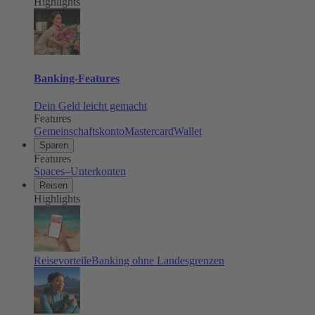
Highlights
Banking-Features
Dein Geld leicht gemacht
Features
Gemeinschaftskonto
Mastercard
Wallet
Sparen
Features
Spaces–Unterkonten
Reisen
Highlights
Reisevorteile
Banking ohne Landesgrenzen