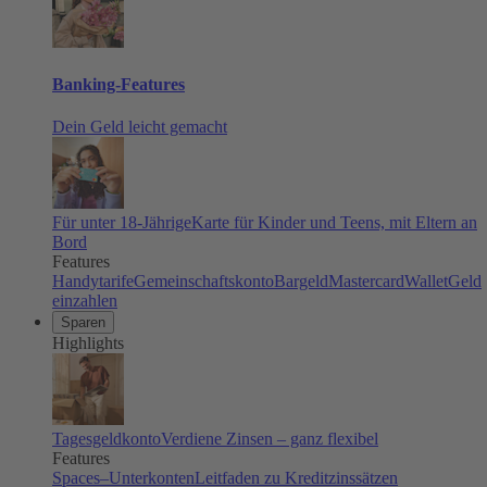
Banking-Features
Dein Geld leicht gemacht
Für unter 18-Jährige
Karte für Kinder und Teens, mit Eltern an
Bord
Features
Handytarife
Gemeinschaftskonto
Bargeld
Mastercard
Wallet
Geld
einzahlen
Sparen
Highlights
Tagesgeldkonto
Verdiene Zinsen – ganz flexibel
Features
Spaces–Unterkonten
Leitfaden zu Kreditzinssätzen