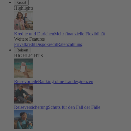
Kredit
Highlights
Kredite und Darlehen
Mehr finanzielle Flexibilität
Weitere Features
Privatkredit
Dispokredit
Ratenzahlung
Reisen
HIGHLIGHTS
Reisevorteile
Banking ohne Landesgrenzen
Reiseversicherung
Schutz für den Fall der Fälle