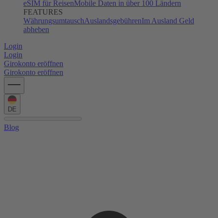
eSIM für Reisen
Mobile Daten in über 100 Ländern
FEATURES
Währungsumtausch
Auslandsgebühren
Im Ausland Geld
abheben
Login
Login
Girokonto eröffnen
Girokonto eröffnen
DE
Blog