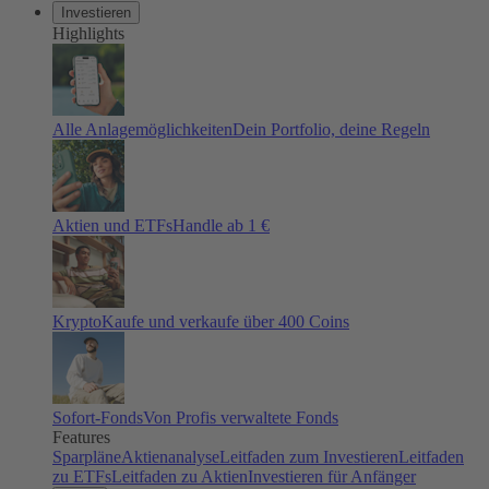
Investieren
Highlights
Alle Anlagemöglichkeiten
Dein Portfolio, deine Regeln
Aktien und ETFs
Handle ab 1 €
Krypto
Kaufe und verkaufe über 400 Coins
Sofort-Fonds
Von Profis verwaltete Fonds
Features
Sparpläne
Aktienanalyse
Leitfaden zum Investieren
Leitfaden
zu ETFs
Leitfaden zu Aktien
Investieren für Anfänger