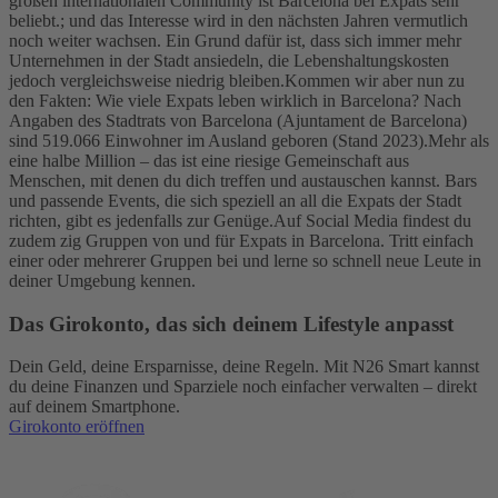
großen internationalen Community ist Barcelona bei Expats sehr
beliebt.; und das Interesse wird in den nächsten Jahren vermutlich
noch weiter wachsen. Ein Grund dafür ist, dass sich immer mehr
Unternehmen in der Stadt ansiedeln, die Lebenshaltungskosten
jedoch vergleichsweise niedrig bleiben.
Kommen wir aber nun zu
den Fakten: Wie viele Expats leben wirklich in Barcelona? Nach
Angaben des Stadtrats von Barcelona (Ajuntament de Barcelona)
sind 519.066 Einwohner im Ausland geboren (Stand 2023).
Mehr als
eine halbe Million – das ist eine riesige Gemeinschaft aus
Menschen, mit denen du dich treffen und austauschen kannst. Bars
und passende Events, die sich speziell an all die Expats der Stadt
richten, gibt es jedenfalls zur Genüge.
Auf Social Media findest du
zudem zig Gruppen von und für Expats in Barcelona. Tritt einfach
einer oder mehrerer Gruppen bei und lerne so schnell neue Leute in
deiner Umgebung kennen.
Das Girokonto, das sich deinem Lifestyle anpasst
Dein Geld, deine Ersparnisse, deine Regeln. Mit N26 Smart kannst
du deine Finanzen und Sparziele noch einfacher verwalten – direkt
auf deinem Smartphone.
Girokonto eröffnen