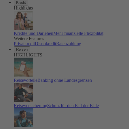
Kredit
Highlights
Kredite und Darlehen
Mehr finanzielle Flexibilität
Weitere Features
Privatkredit
Dispokredit
Ratenzahlung
Reisen
HIGHLIGHTS
Reisevorteile
Banking ohne Landesgrenzen
Reiseversicherung
Schutz für den Fall der Fälle