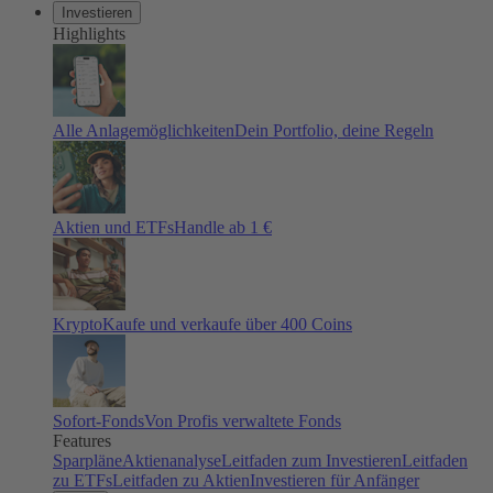
Investieren
Highlights
Alle Anlagemöglichkeiten
Dein Portfolio, deine Regeln
Aktien und ETFs
Handle ab 1 €
Krypto
Kaufe und verkaufe über 400 Coins
Sofort-Fonds
Von Profis verwaltete Fonds
Features
Sparpläne
Aktienanalyse
Leitfaden zum Investieren
Leitfaden
zu ETFs
Leitfaden zu Aktien
Investieren für Anfänger