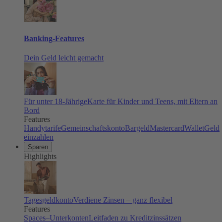
Banking-Features
Dein Geld leicht gemacht
Für unter 18-Jährige
Karte für Kinder und Teens, mit Eltern an
Bord
Features
Handytarife
Gemeinschaftskonto
Bargeld
Mastercard
Wallet
Geld
einzahlen
Sparen
Highlights
Tagesgeldkonto
Verdiene Zinsen – ganz flexibel
Features
Spaces–Unterkonten
Leitfaden zu Kreditzinssätzen