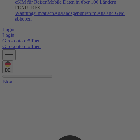
eSIM für Reisen
Mobile Daten in über 100 Ländern
FEATURES
Währungsumtausch
Auslandsgebühren
Im Ausland Geld
abheben
Login
Login
Girokonto eröffnen
Girokonto eröffnen
DE
Blog