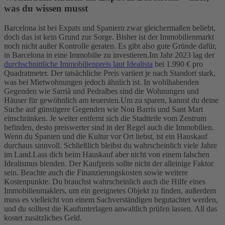
was du wissen musst
Barcelona ist bei Expats und Spaniern zwar gleichermaßen beliebt,
doch das ist kein Grund zur Sorge. Bisher ist der Immobilienmarkt
noch nicht außer Kontrolle geraten. Es gibt also gute Gründe dafür,
in Barcelona in eine Immobilie zu investieren.
Im Jahr 2023 lag der
durchschnittliche Immobilienpreis laut Idealista
bei 1.990 € pro
Quadratmeter. Der tatsächliche Preis variiert je nach Standort stark,
was bei Mietwohnungen jedoch ähnlich ist. In wohlhabenden
Gegenden wie Sarrià und Pedralbes sind die Wohnungen und
Häuser für gewöhnlich am teuersten.
Um zu sparen, kannst du deine
Suche auf günstigere Gegenden wie Nou Barris und Sant Mart
einschränken. Je weiter entfernt sich die Stadtteile vom Zentrum
befinden, desto preiswerter sind in der Regel auch die Immobilien.
Wenn du Spanien und die Kultur vor Ort liebst, ist ein Hauskauf
durchaus sinnvoll. Schließlich bleibst du wahrscheinlich viele Jahre
im Land.
Lass dich beim Hauskauf aber nicht von einem falschen
Idealismus blenden. Der Kaufpreis sollte nicht der alleinige Faktor
sein. Beachte auch die Finanzierungskosten sowie weitere
Kostenpunkte. Du brauchst wahrscheinlich auch die Hilfe eines
Immobilienmaklers, um ein geeignetes Objekt zu finden, außerdem
muss es vielleicht von einem Sachverständigen begutachtet werden,
und du solltest die Kaufunterlagen anwaltlich prüfen lassen. All das
kostet zusätzliches Geld.