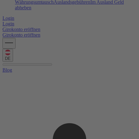
Währungsumtausch
Auslandsgebühren
Im Ausland Geld
abheben
Login
Login
Girokonto eröffnen
Girokonto eröffnen
DE
Blog