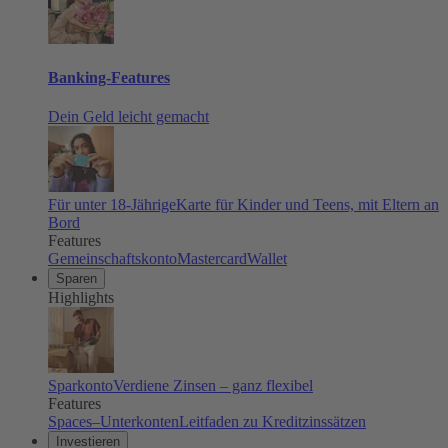
Banking-Features
Dein Geld leicht gemacht
Für unter 18-Jährige
Karte für Kinder und Teens, mit Eltern an
Bord
Features
Gemeinschaftskonto
Mastercard
Wallet
Sparen
Highlights
Sparkonto
Verdiene Zinsen – ganz flexibel
Features
Spaces–Unterkonten
Leitfaden zu Kreditzinssätzen
Investieren