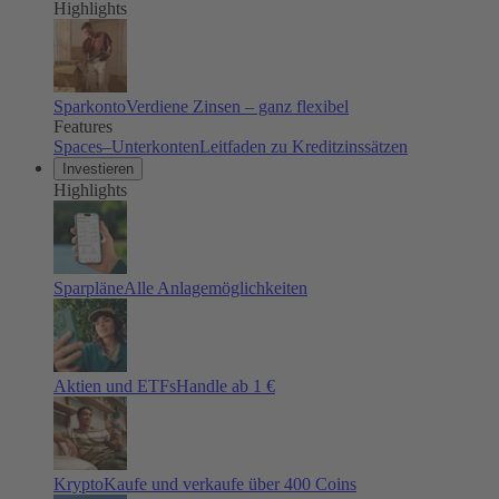
Highlights
Sparkonto
Verdiene Zinsen – ganz flexibel
Features
Spaces–Unterkonten
Leitfaden zu Kreditzinssätzen
Investieren
Highlights
Sparpläne
Alle Anlagemöglichkeiten
Aktien und ETFs
Handle ab 1 €
Krypto
Kaufe und verkaufe über 400 Coins