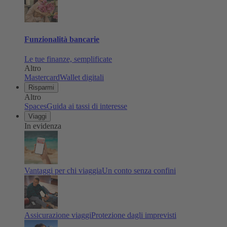
Funzionalità bancarie
Le tue finanze, semplificate
Altro
Mastercard
Wallet digitali
Risparmi
Altro
Spaces
Guida ai tassi di interesse
Viaggi
In evidenza
Vantaggi per chi viaggia
Un conto senza confini
Assicurazione viaggi
Protezione dagli imprevisti